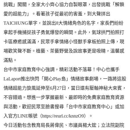
挑戰」闖關，全家大小齊心協力自製眼罩，出發挑戰「解鎖
愛的超能力」。看著孩子從最初的害羞，到大聲拼出
TAICHUNG單字，並說出8大情緒角色的名字，家長們紛紛
拿起手機捕捉孩子勇氣爆發的瞬間。此外，氣球拱門拍照打
卡區療癒感滿滿，民眾手拿情緒小怪獸手拿板拍照上傳，現
場歡笑聲不斷。植藝、茶藝野營及說故事更是吸睛，溫馨感
滿點。
台中市家庭教育中心強調，精彩活動不落幕！中心也攜手
LaLaport推出快閃「開心Play島」情緒故事劇場，一路將這股
情緒超能力旋風延伸至6月27日，當日還有壓軸神秘大來賓，
不容錯過。想進一步掌握最新、最即時的免費家庭教育資源
與活動，歡迎民眾至臉書搜尋「台中市家庭教育中心」或加
入官方LINE帳號（https://reurl.cc/knnzO9）。
今日活動包含教育局長蔣偉民、市議員楊大鋐；立法院副院