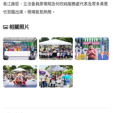
長江啟臣、立法委員廖偉翔及何欣純服務處代表及眾多貴賓
也蒞臨出席，現場氣氛熱鬧。
相關照片