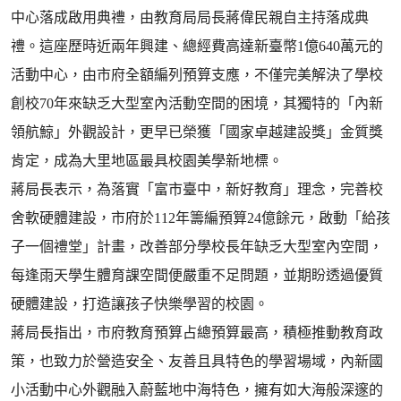
中心落成啟用典禮，由教育局局長蔣偉民親自主持落成典
禮。這座歷時近兩年興建、總經費高達新臺幣1億640萬元的
活動中心，由市府全額編列預算支應，不僅完美解決了學校
創校70年來缺乏大型室內活動空間的困境，其獨特的「內新
領航鯨」外觀設計，更早已榮獲「國家卓越建設獎」金質獎
肯定，成為大里地區最具校園美學新地標。
蔣局長表示，為落實「富市臺中，新好教育」理念，完善校
舍軟硬體建設，市府於112年籌編預算24億餘元，啟動「給孩
子一個禮堂」計畫，改善部分學校長年缺乏大型室內空間，
每逢雨天學生體育課空間便嚴重不足問題，並期盼透過優質
硬體建設，打造讓孩子快樂學習的校園。
蔣局長指出，市府教育預算占總預算最高，積極推動教育政
策，也致力於營造安全、友善且具特色的學習場域，內新國
小活動中心外觀融入蔚藍地中海特色，擁有如大海般深邃的