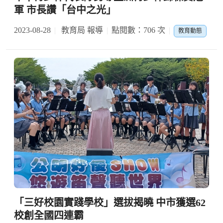
軍 市長讚「台中之光」
2023-08-28
教育局 報導
點閱數：706 次
教育動態
「三好校園實踐學校」選拔揭曉 中市獲選62
校創全國四連霸