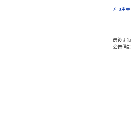
0用藥
最後更
公告備