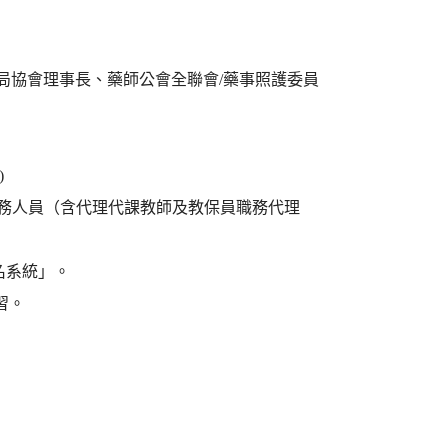
局協會理事長、藥師公會全聯會/藥事照護委員
)
服務人員（含代理代課教師及教保員職務代理
名系統」。
習。