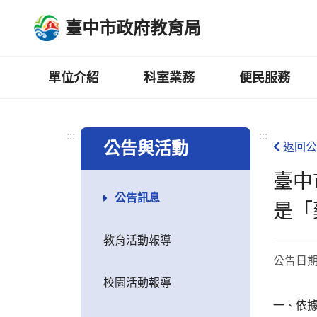
跳
臺中市政府教育局
到
主
要
內
單位介紹
科室業務
便民服務
容
區
:::
:::
公告與活動
返回公
臺中
公告訊息
是「
教育活動報導
公告日
校園活動報導
一、依據