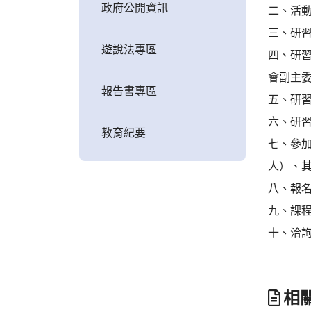
政府公開資訊
二、活
三、研習
遊說法專區
四、研習
會副主
報告書專區
五、研習
六、研習
教育紀要
七、參
人）、其
八、報名
九、課程
十、洽詢專
相