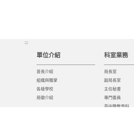
:::
單位介紹
科室業務
首長介紹
局長室
組織與職掌
副局長室
各級學校
主任秘書
局徽介紹
專門委員
高中職教育科
國中教育科
國小教育科
幼兒教育科