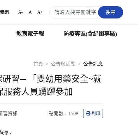
搜尋
A-
A
A+
務網
教育電子報
防疫專區(含紓困專區)
首頁
公告與活動
公告訊息
研習─ 「嬰幼用藥安全~就
保服務人員踴躍參加
研習資訊
點閱數：
1508
列印
函辦理。