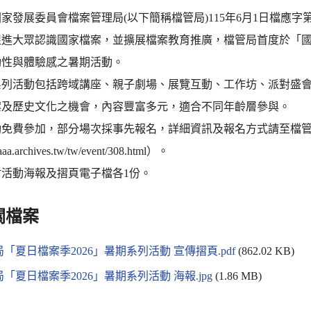
家發展委員會檔案管理局(以下簡稱檔管局)115年6月1日檔應字第11
促進大眾認識國家檔案，並擴展檔案教育推廣，檔管局首度於「
動性與體驗感之暑期活動。
系列活動包括跨域講座、親子劇場、展覽互動、工作坊、派對盛
案及歷史文化之機會，內容豐富多元，適合不同年齡層參與。
動免費參加，部分場次採事先報名，詳細資訊及報名方式請至檔
/aaa.archives.tw/tw/event/308.html）。
附活動海報及摺頁電子檔各1份。
關檔案
「夏日檔案季2026」暑期系列活動 宣傳摺頁.pdf
(862.02 KB)
「夏日檔案季2026」暑期系列活動 海報.jpg
(1.86 MB)