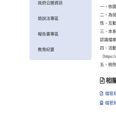
政府公開資訊
一、依國
二、為
遊說法專區
性、互
三、本
報告書專區
認識檔
四、活
教育紀要
（https:/
五、檢
相
檔管局
檔管局