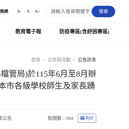
搜尋
A-
A
A+
務網
教育電子報
防疫專區(含紓困專區)
首頁
公告與活動
公告訊息
管局)於115年6月至8月辦
請本市各級學校師生及家長踴
室公告
點閱數：
684
列印