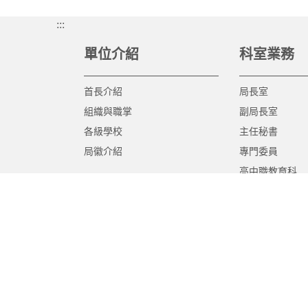
:::
單位介紹
科室業務
首長介紹
局長室
組織與職掌
副局長室
各級學校
主任秘書
局徽介紹
專門委員
高中職教育科
國中教育科
國小教育科
幼兒教育科
終身教育科
特殊教育科
課程教學科