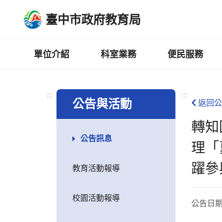
跳
臺中市政府教育局
到
主
要
內
單位介紹
科室業務
便民服務
容
區
:::
:::
公告與活動
返回公
轉知
公告訊息
理「
躍參
教育活動報導
校園活動報導
公告日