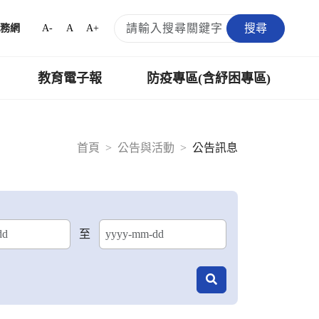
搜尋
A-
A
A+
務網
教育電子報
防疫專區(含紓困專區)
首頁
公告與活動
公告訊息
至