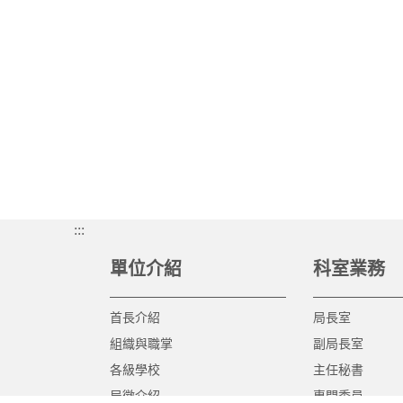
:::
單位介紹
科室業務
首長介紹
局長室
組織與職掌
副局長室
各級學校
主任秘書
局徽介紹
專門委員