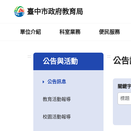
跳
臺中市政府教育局
到
主
要
內
單位介紹
科室業務
便民服務
容
區
:::
:::
公告
公告與活動
公告訊息
關鍵
教育活動報導
校園活動報導