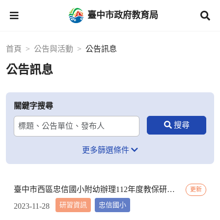
臺中市政府教育局
首頁
公告與活動
公告訊息
公告訊息
關鍵字搜尋
更多篩選條件
臺中市西區忠信國小附幼辦理112年度教保研習─ 「嬰幼用藥安全~就是「藥」你好好的」，請鼓勵貴校(園)教保服務人員踴躍參加
更新
研習資訊
忠信國小
2023-11-28