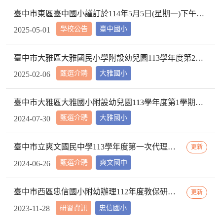
臺中市東區臺中國小謹訂於114年5月5日(星期一)下午2時10分於本校校長室，召開教評會審查114學年度市內介聘調入本校教師資格
學校公告
臺中國小
2025-05-01
臺中市大雅區大雅國民小學附設幼兒園113學年度第2學期【特教學生助理員】第1次甄選簡章公告
甄選介聘
大雅國小
2025-02-06
臺中市大雅區大雅國小附設幼兒園113學年度第1學期【代理教師】招考甄選錄取公告，已足額錄取，不續辦甄選作業。
甄選介聘
大雅國小
2024-07-30
臺中市立爽文國民中學113學年度第一次代理教師甄選簡章(一次公告分次招考)
更新
甄選介聘
爽文國中
2024-06-26
臺中市西區忠信國小附幼辦理112年度教保研習─ 「嬰幼用藥安全~就是「藥」你好好的」，請鼓勵貴校(園)教保服務人員踴躍參加
更新
研習資訊
忠信國小
2023-11-28