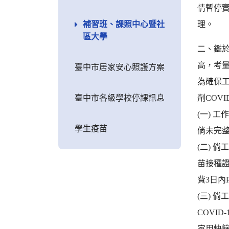
情暫停實
補習班、課照中心暨社
理。
區大學
二、鑑於
高，考
臺中市居家安心照護方案
為確保工
臺中市各級學校停課訊息
劑COV
(一) 
學生疫苗
倘未完整
(二) 
苗接種證
費3日內
(三) 
COVI
家用快篩