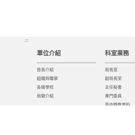
:::
單位介紹
科室業務
首長介紹
局長室
組織與職掌
副局長室
各級學校
主任秘書
局徽介紹
專門委員
高中職教育科
國中教育科
國小教育科
幼兒教育科