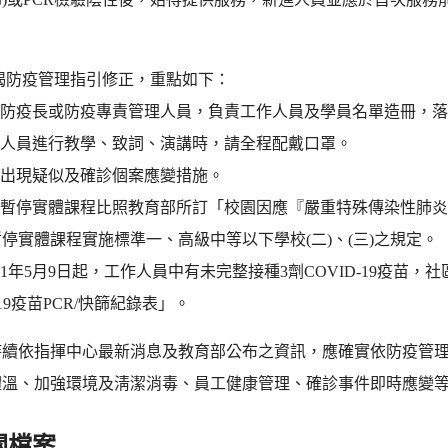
揭防疫管理指引修正，重點如下：
設有防疫長或防疫專責管理人員，負責工作人員及學員名單造冊，
相關人員進行教學、致詞、演講時，請全程配戴口罩。
修正出現疑似及確診個案應變措施。
修正暫停實體課程比照教育部所訂「校園因應『嚴重特殊傳染性肺炎』
停實體課程實施標準一、高級中等以下學校(二)、(三)之規定。
自111年5月9日起，工作人員中有未完整接種3劑COVID-19疫
-19疫苗PCR/快篩紀錄表」。
持續依指揮中心最新消息及教育部公布之資訊，應確實依防疫管
體溫、加強環境及淸潔消毒、員工健康管理、確診事件即時應變
關檔案