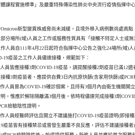
體課程實施標準」及嚴重特殊傳染性肺炎中央流行疫情指揮中心111年
Omicron新型變異株威脅尚未減緩，且境外移入病例數尚處高
量部分場所(域)人員之工作或服務性質具有「接觸不特定人士或
作人員自111年4月22日起符合指揮中心公告之強化24場所(域)人
ID-19疫苗之工作人員儘速接種，規範如下：
工作人員皆應接種3劑COVID-19疫苗，請提醒接種2劑疫苗已滿
接種3劑疫苗者，應提供自費3日內抗原快篩(含家用快篩)或PC
倘工作人員曾為COVID-19確診個案，且持有3個月內由衛生機關開
明，惟應於解除隔離滿3個月後，依時程儘速完成接種3劑COVI
PCR檢驗陰性證明。
倘工作人員經醫師評估且開立不建議施打COVID-19疫苗證明(
D-19疫苗皆有接種禁忌或曾發生嚴重不良反應，評估不建議接種者
)或PCR檢驗陰性後，始得提供服務，新進人員並應於首次服務前