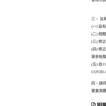
三、 旨
(一) 
(二) 
(三) 
(四) 
第參點暫
(五) 
COVID
四、請
實量測
相