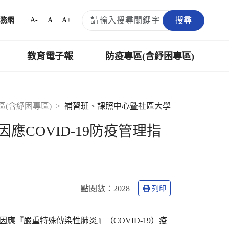
搜尋
A-
A
A+
務網
教育電子報
防疫專區(含紓困專區)
區(含紓困專區)
補習班、課照中心暨社區大學
應COVID-19防疫管理指
點閱數
：2028
列印
校園因應『嚴重特殊傳染性肺炎』（COVID-19）疫