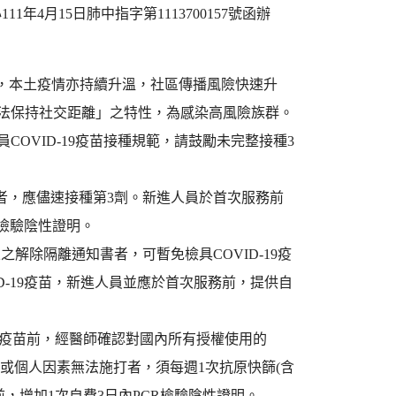
4月15日肺中指字第1113700157號函辦
點，本土疫情亦持續升溫，社區傳播風險快速升
無法保持社交距離」之特性，為感染高風險族群。
員COVID-19疫苗接種規範，請鼓勵未完整接種3
12週者，應儘速接種第3劑。新進人員於首次服務前
R檢驗陰性證明。
立之解除隔離通知書者，可暫免檢具COVID-19疫
D-19疫苗，新進人員並應於首次服務前，提供自
即接種疫苗前，經醫師確認對國內所有授權使用的
)或個人因素無法施打者，須每週1次抗原快篩(含
，增加1次自費3日內PCR檢驗陰性證明。