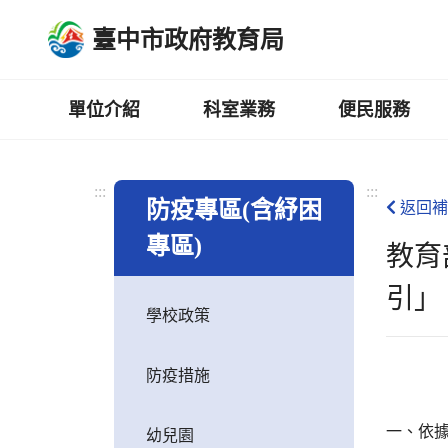
跳
臺中市政府教育局
到
主
要
內
單位介紹
科室業務
便民服務
容
區
:::
:::
防疫專區(含紓困
返回補
專區)
教育
引」
學校政策
防疫措施
一、依據
幼兒園