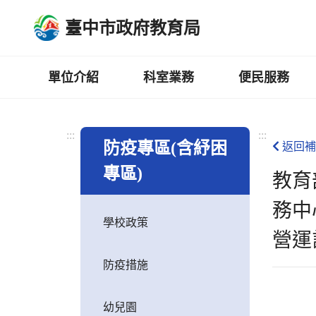
跳
臺中市政府教育局
到
主
要
內
單位介紹
科室業務
便民服務
容
區
:::
:::
防疫專區(含紓困
返回補
專區)
教育
務中
學校政策
營運
防疫措施
幼兒園