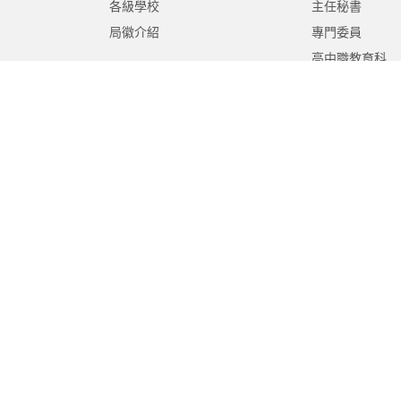
各級學校
主任秘書
局徽介紹
專門委員
高中職教育科
國中教育科
國小教育科
幼兒教育科
終身教育科
特殊教育科
課程教學科
體育保健科
工程營繕科
秘書室
學生事務室
人事室
會計室
政風室