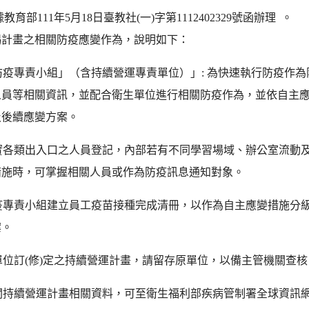
教育部111年5月18日臺教社(一)字第1112402329號函辦理 。
揭計畫之相關防疫應變作為，說明如下：
「防疫專責小組」（含持續營運專責單位）」: 為快速執行防疫
人員等相關資訊，並配合衛生單位進行相關防疫作為，並依自主
及後續應變方案。
落實各類出入口之人員登記，內部若有不同學習場域、辦公室流動
措施時，可掌握相關人員或作為防疫訊息通知對象。
防疫專責小組建立員工疫苗接種完成清冊，以作為自主應變措施分
案。
各單位訂(修)定之持續營運計畫，請留存原單位，以備主管機關查
有關持續營運計畫相關資料，可至衛生福利部疾病管制署全球資訊