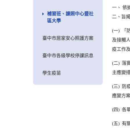
一、 依據
補習班、課照中心暨社
二、旨
區大學
(一) 
臺中市居家安心照護方案
及接觸
疫工作
臺中市各級學校停課訊息
(二) 
主應變
學生疫苗
(三) 
應變方
(四) 
(五) 