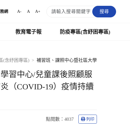
搜尋
A-
A
A+
務網
教育電子報
防疫專區(含紓困專區)
區(含紓困專區)
補習班、課照中心暨社區大學
樂齡學習中心/兒童課後照顧服
（COVID-19）疫情持續
點閱數
：4037
列印