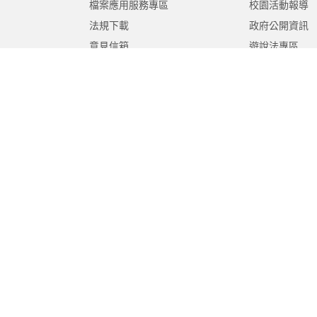
檔案應用服務專區
校園活動報導
法規下載
政府公開資訊
意見信箱
遊說法專區
報告書專區
教育紀要