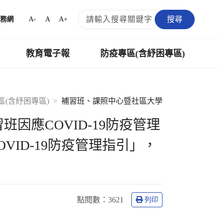
搜尋
A-
A
A+
務網
教育電子報
防疫專區(含紓困專區)
區(含紓困專區)
補習班、課照中心暨社區大學
班因應COVID-19防疫管理
VID-19防疫管理指引」，
點閱數
：3621
列印