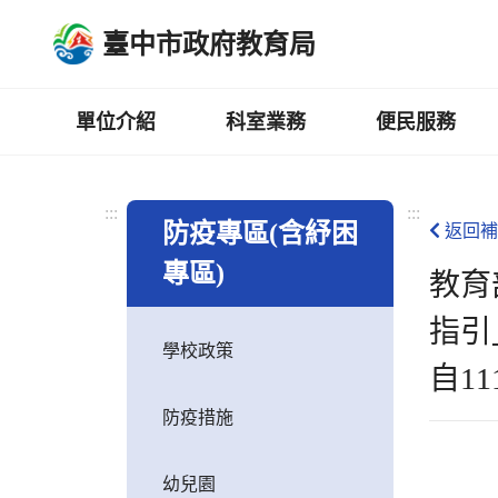
跳
臺中市政府教育局
到
主
要
內
單位介紹
科室業務
便民服務
容
區
:::
:::
防疫專區(含紓困
返回補
專區)
教育
指引
學校政策
自1
防疫措施
幼兒園