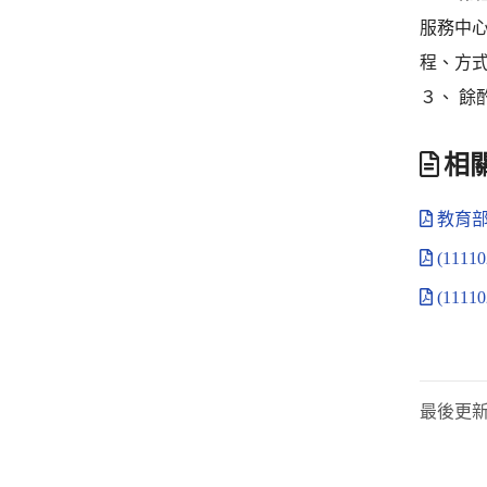
服務中心
程、方
３、 餘
相
教育部1
(111
(11
最後更