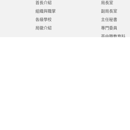
首長介紹
局長室
組織與職掌
副局長室
各級學校
主任秘書
局徽介紹
專門委員
高中職教育科
國中教育科
國小教育科
幼兒教育科
終身教育科
特殊教育科
課程教學科
體育保健科
工程營繕科
秘書室
學生事務室
人事室