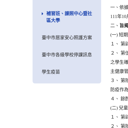
一、依據
補習班、課照中心暨社
111年
區大學
二、
旨揭
(一) 
臺中市居家安心照護方案
１、 
２、 
臺中市各級學校停課訊息
之學生
主健康
學生疫苗
３、 第
防疫作
４、 餘
(二) 
１、 
２、 第