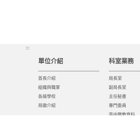
:::
單位介紹
科室業務
首長介紹
局長室
組織與職掌
副局長室
各級學校
主任秘書
局徽介紹
專門委員
高中職教育科
國中教育科
國小教育科