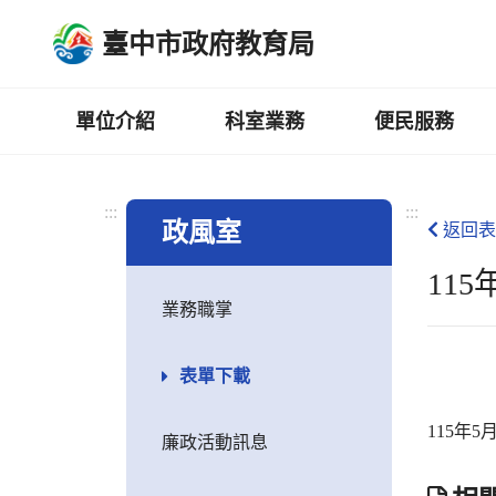
跳
臺中市政府教育局
到
主
要
內
單位介紹
科室業務
便民服務
容
區
:::
:::
政風室
返回表
11
業務職掌
表單下載
115年
廉政活動訊息