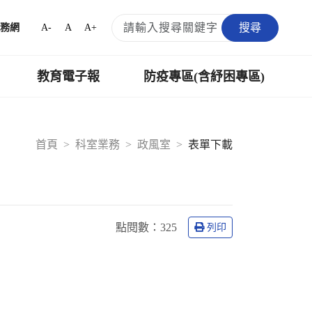
搜尋
A-
A
A+
務網
教育電子報
防疫專區(含紓困專區)
首頁
科室業務
政風室
表單下載
點閱數
：325
列印