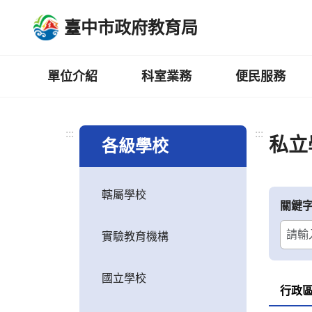
跳
臺中市政府教育局
到
主
要
內
單位介紹
科室業務
便民服務
容
區
:::
:::
私立
各級學校
轄屬學校
關鍵
實驗教育機構
國立學校
行政