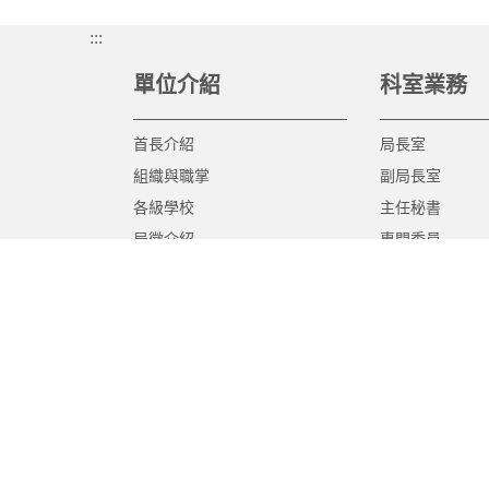
:::
單位介紹
科室業務
首長介紹
局長室
組織與職掌
副局長室
各級學校
主任秘書
局徽介紹
專門委員
高中職教育科
國中教育科
國小教育科
幼兒教育科
終身教育科
特殊教育科
課程教學科