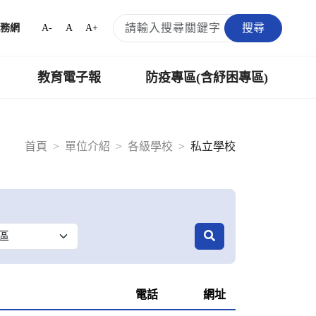
搜尋
A-
A
A+
務網
教育電子報
防疫專區(含紓困專區)
首頁
單位介紹
各級學校
私立學校
電話
網址