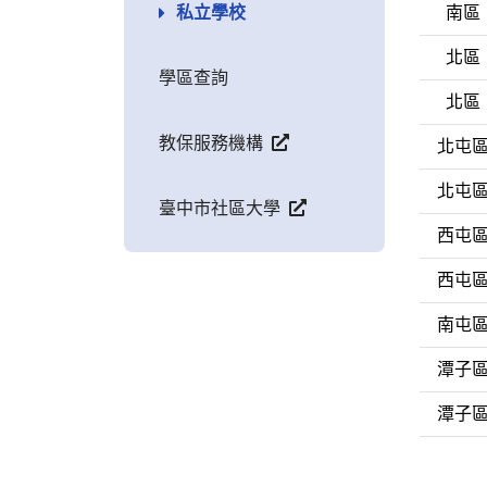
私立學校
南區
北區
學區查詢
北區
教保服務機構
北屯
北屯
臺中市社區大學
西屯
西屯
南屯
潭子
潭子