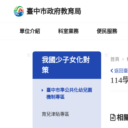
跳
臺中市政府教育局
到
主
要
內
單位介紹
科室業務
便民服務
容
區
:::
:::
我國少子女化對
首頁
策
返回臺
11
臺中市準公共化幼兒園
機制專區
育兒津貼專區
相