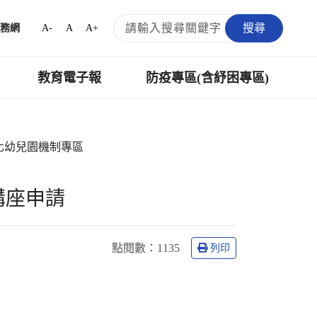
搜尋
A-
A
A+
務網
教育電子報
防疫專區(含紓困專區)
化幼兒園機制專區
講座申請
點閱數
：1135
列印