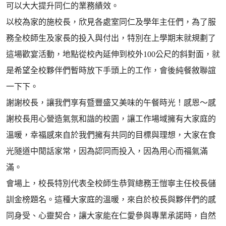
可以大大提升同仁的業務績效。
以校為家的施校長，欣見各處室同仁及學年主任們，為了服
務全校師生及家長的投入與付出，特別在上學期末就規劃了
這場歡宴活動，地點從校內延伸到校外100公尺的斜對面，就
是希望全校夥伴們暫時放下手頭上的工作，會後純餐敘聯誼
一下下。
謝謝校長，讓我們享有暨豐盛又美味的午餐時光！感恩～感
謝校長用心營造氣氛和諧的校園，讓工作場域擁有大家庭的
溫暖，幸福感來自於我們擁有共同的目標與理想，大家在食
光隧道中閒話家常，因為認同而投入，因為用心而福氣滿
滿。
會場上，校長特別代表全校師生恭賀總務王愷寧主任校長儲
訓金榜題名。這種大家庭的溫暖，來自於校長與夥伴們的感
同身受、心靈契合，讓大家能在仁愛參與專業承諾時，自然