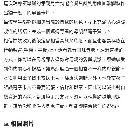
這次輔導室舉辦的孝親月活動配合資訊課利用繪圖軟體製作
出獨一無二的專屬卡片。
每位學生都經挑細選出屬於自我的底色，配上充滿貼心溫暖
感性的話語，完成一個媽媽專屬的母親節電子賀卡。
相信媽媽收到後依定會相當高興與欣慰，而且也容易存放在
行動裝置(手機、平板)上，想看就看回味無窮，透過這樣的
方式，你可以在母親節表達你對母親的愛與感激，讓她感受
到你的關心和祝福，讓媽媽度過一個相當不一樣的母親節。
本次利用電子賀卡寄送卡片，除想法創新之外，也教育孩子
認識電子卡片不需要紙張、信封和郵票，因此可以減少對自
然資源的消耗，對環境更加友好。還可以輕鬆跨越地理距
離，無論你和收件人身處何處，都能即時傳遞你的祝福。
相關照片