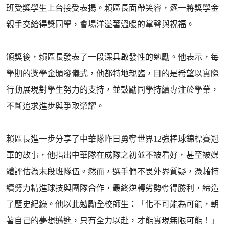
班受獎學生上台接受表揚。賴區長面帶笑容，逐一將獎學金
親手交給得獎同學，會場洋溢著溫暖的掌聲與祝福。
頒獎後，賴區長發表了一段深具啟發性的勉勵。他表示，每
學期的獎學金頒發儀式，他都特地親臨，目的是希望以實際
行動展現對學生努力的支持，並鼓勵同學持續專注於學業，
不斷追求進步與爭取榮耀。
賴區長進一步分享了中華隊昨日勇奪世界12強棒球錦標賽冠
軍的故事，他指出中華隊在成隊之初並不被看好，甚至被媒
體評估為末段班隊伍。然而，選手們不畏外界質疑，憑藉持
續努力精進球技與團隊合作，最終逆轉劣勢奪得勝利，締造
了歷史紀錄。他以此勉勵全校師生：「化不可能為可能，朝
著自己的夢想邁進，只有全力以赴，才能實現無限可能！」