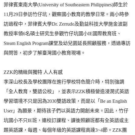
菲律賓東南大學(University of Southeastern Philippines)師生於
11月29日參訪竹仔坑，觀察國小教育的教學日常。兩小時參
訪過程中，菲律賓大學Dr. Zerrudo及勤益科技大學施金波副
教授率領6名碩士研究生參觀竹仔坑國小IE國際教育班、
Steam English Program課堂及幼兒園延長照顧服務，透過專訪
與問答，初步了解臺灣國小教育現場。
ZZK的精緻與獨特 人人有感
李深山校長及學校團隊在進行學校特色簡介時，特別強調
「全人教育，雙語公校」，並表示ZZK積極營造浸潤式英語
學習環境不只是因為2030雙語政策，而是以「Be an English
User」為願景，期待孩子們以英語力開創未來。因此，竹仔
坑國小不只IE班，連校訂課程、課後照顧班都有全英語或主
題英語課，每週、每個年級的英語課程高達3~4節。ZZK團