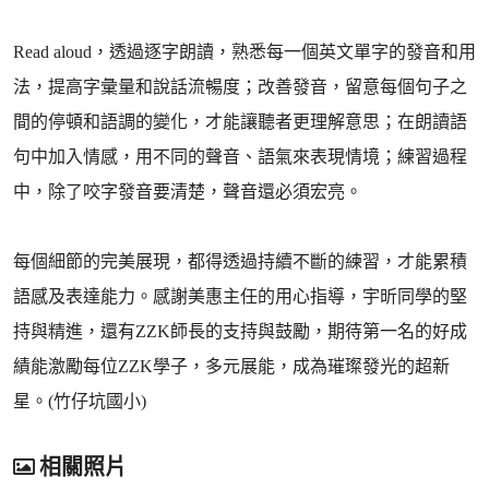
Read aloud，透過逐字朗讀，熟悉每一個英文單字的發音和用
法，提高字彙量和說話流暢度；改善發音，留意每個句子之
間的停頓和語調的變化，才能讓聽者更理解意思；在朗讀語
句中加入情感，用不同的聲音、語氣來表現情境；練習過程
中，除了咬字發音要清楚，聲音還必須宏亮。
每個細節的完美展現，都得透過持續不斷的練習，才能累積
語感及表達能力。感謝美惠主任的用心指導，宇昕同學的堅
持與精進，還有ZZK師長的支持與鼓勵，期待第一名的好成
績能激勵每位ZZK學子，多元展能，成為璀璨發光的超新
星。(竹仔坑國小)
相關照片