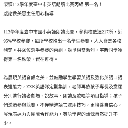
榮獲113學年度臺中市英語朗讀比賽丙組 第一名！
感謝侯美惠主任用心指導！
113學年度臺中市國小英語朗讀比賽，參與校數達217所，近
95%學校參賽，每所學校推出一名學生參賽，人人皆是各校
翹楚。共60位選手參賽的丙組，競爭相當激烈，宇昕同學獲
得第一名殊榮，實在難得。
為展現英語音韻之美，並鼓勵學生學習英語及強化英語口語
表達能力，ZZK英語隊定期集訓，老師再依孩子專長及意願
分別進行讀者劇場、說故事、朗讀及歌唱等項目指導；孩子
們透過參與競賽，不僅精進語言運用技巧，更培養自信心，
展現表達力與團隊合作能力，英語學習的熱忱自然提升不
少。