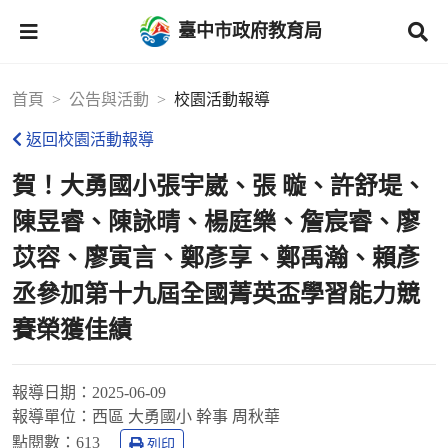
臺中市政府教育局
首頁
公告與活動
校園活動報導
返回校園活動報導
賀！大勇國小張宇崴、張 暶、許舒堤、
陳昱睿、陳詠晴、楊庭樂、詹宸睿、廖
苡容、廖寅言、鄭彥享、鄭禹瀚、賴彥
丞參加第十九屆全國菁英盃學習能力競
賽榮獲佳績
報導日期：
2025-06-09
報導單位：
西區 大勇國小 幹事 周秋華
點閱數：
613
列印