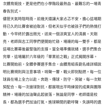
次體育競技，更是他們在小學階段最熱血、最難忘的一場青
春告別式。
儘管天氣時陰時雨，前幾天還讓大家忐忑不安，擔心這場期
待已久的比賽會被迫取消，但老天似乎也被孩子們的熱情打
動，今早終於露出微光，送來一個涼爽宜人的清晨。天剛
亮，老師與志工同學們便開始忙碌，場邊的每一雙手，都是
這場比賽幕後最堅強的支撐。當全場準備就緒，選手們集合
完畢，這場屬於六年級的「畢業前之戰」正式揭開序幕。
比賽開始前，全體參賽選手集合，由體育組長劉名峰詳細說
明比賽規則與注意事項。哨聲一響，戰火即刻點燃。每一位
球員在場上全力以赴，奔跑、傳球、防守、突破，每一次默
契配合、每一次搶球對抗，都展現出平時練習的成果與團隊
精神。場邊的加油聲此起彼落，無論是同學、老師還是校
長，都為選手們加油打氣。進球瞬間的歡呼聲、失誤時的遺