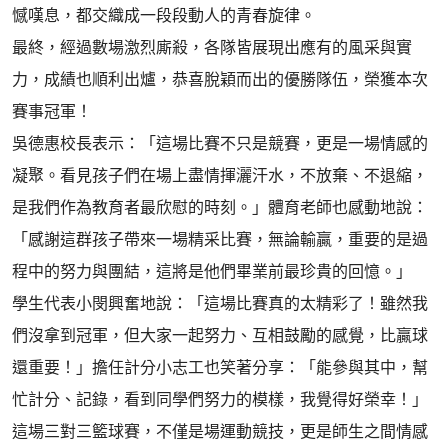
憾嘆息，都交織成一段段動人的青春旋律。
最終，經過數場激烈廝殺，各隊皆展現出應有的風采與實
力，成績也順利出爐，恭喜脫穎而出的優勝隊伍，榮獲本次
賽事冠軍！
吳德惠校長表示：「這場比賽不只是競賽，更是一場情感的
凝聚。看見孩子們在場上盡情揮灑汗水，不放棄、不退縮，
是我們作為教育者最欣慰的時刻。」體育老師也感動地說：
「感謝這群孩子帶來一場精采比賽，無論輸贏，重要的是過
程中的努力與團結，這將是他們畢業前最珍貴的回憶。」
學生代表小閔興奮地說：「這場比賽真的太精彩了！雖然我
們沒拿到冠軍，但大家一起努力、互相鼓勵的感覺，比贏球
還重要！」擔任計分小志工也笑著分享：「能參與其中，幫
忙計分、記錄，看到同學們努力的模樣，我覺得好榮幸！」
這場三對三籃球賽，不僅是場運動競技，更是師生之間情感