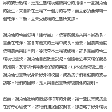
界的繁衍循環，更是生態環境健康與否的指標。一隻獨角仙
的誕生，來自於在土壤下十個月的等待，而且必須要仰賴一
個乾淨、平衡，且未受破壞的生態所支撐。
獨角仙的幼蟲俗稱「雞母蟲」，依靠腐爛落葉與木屑為食，
需要在乾淨、富含有機質的土壤中成長。過去，因農業過度
依賴農藥與除草劑，導致森林土壤被破壞，許多昆蟲的幼生
環境也遭殃，獨角仙自然數量銳減。但隨著近年來環保觀念
的推廣，友善耕作與棲地保留的興起，山林逐漸恢復生機，
獨角仙也重新現身於野外和校園，成為孩子們暑假前的驚喜
訪客。牠們的回歸，是人與自然重新修復關係的證明。
然而，獨角仙壯碩的體型和特有的外觀，讓一些民眾或孩童
在好奇心驅使下，將牠們捕捉回家飼養，卻忽略了野外環境