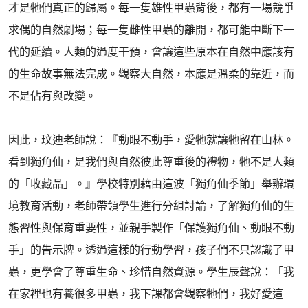
才是牠們真正的歸屬。每一隻雄性甲蟲背後，都有一場競爭
求偶的自然劇場；每一隻雌性甲蟲的離開，都可能中斷下一
代的延續。人類的過度干預，會讓這些原本在自然中應該有
的生命故事無法完成。觀察大自然，本應是溫柔的靠近，而
不是佔有與改變。
因此，玟迪老師說：『動眼不動手，愛牠就讓牠留在山林。
看到獨角仙，是我們與自然彼此尊重後的禮物，牠不是人類
的「收藏品」。』學校特別藉由這波「獨角仙季節」舉辦環
境教育活動，老師帶領學生進行分組討論，了解獨角仙的生
態習性與保育重要性，並親手製作「保護獨角仙、動眼不動
手」的告示牌。透過這樣的行動學習，孩子們不只認識了甲
蟲，更學會了尊重生命、珍惜自然資源。學生辰聲說：「我
在家裡也有養很多甲蟲，我下課都會觀察牠們，我好愛這