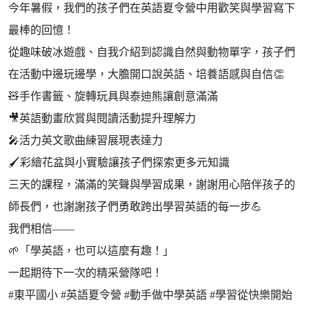
今年暑假，我們的孩子們在英語夏令營中用歡笑與學習寫下
最棒的回憶！
從趣味破冰遊戲、自我介紹到認識自然與動物單字，孩子們
在活動中邊玩邊學，大膽開口說英語、培養語感與自信👏
🧸手作書籤、旋轉玩具與泰迪熊讓創意滿滿
🎥英語動畫欣賞與閱讀活動提升理解力
🎤活力英文歌曲練習展現表達力
🖌️彩繪花盆與小實驗讓孩子們探索更多元知識
三天的課程，滿滿的笑聲與學習成果，謝謝用心陪伴孩子的
師長們，也謝謝孩子們勇敢跨出學習英語的每一步💪
我們相信——
🌱「學英語，也可以這麼有趣！」
一起期待下一次的精采營隊吧！
#東平國小 #英語夏令營 #動手做中學英語 #學習從快樂開始