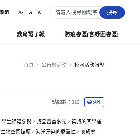
搜尋
A-
A
A+
務網
教育電子報
防疫專區(含紓困專區)
首頁
公告與活動
校園活動報導
點閱數：
316
列印
動，學生踴躍參與，獎品豐富多元，得獎的同學雀
悟生物空間破壞，海洋汙染的嚴重性，養成尊