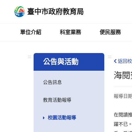
跳
臺中市政府教育局
到
主
要
內
單位介紹
科室業務
便民服務
容
區
:::
:::
公告與活動
返回校
海閱
公告訊息
報導日
教育活動報導
在閱讀推
校園活動報導
躍不已