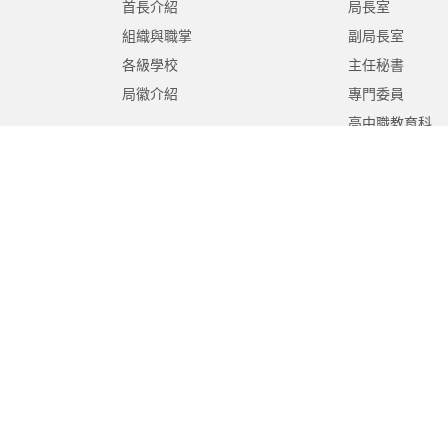
首長介紹
局長室
組織與職掌
副局長室
各級學校
主任秘書
局徽介紹
專門委員
高中職教育科
國中教育科
國小教育科
幼兒教育科
終身教育科
特殊教育科
課程教學科
體育保健科
工程營繕科
秘書室
學生事務室
人事室