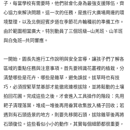
子，每當學校有需要時，他們就會化身為最強支援隊伍，齊
心協力來解決問題。這一次的任務，是進行大廣場周邊的環
境整理，以及北側迎賓步道在季節花卉輪種前的準備工作。
由於範圍相當廣大，特別動員了三個班級─山羌班、山羊班
與白兔班─共同響應。
一開始，園長先進行工作說明與安全宣導，讓孩子們了解各
區域的重點任務與注意事項。首先要辨識花叢裡的植栽，分
清楚哪些是花卉、哪些是雜草，避免誤拔。拔草時也有技
巧，必須捏緊草莖基部才能徹底連根拔除，並將鬆動的土壤
拍回花圃。完成這些之後，才會進入工具操作的階段：先用
耙子清理落葉，堆成一堆後再用畚箕收集放入桶子回收；若
遇到有石頭造景的地方，則要先移開石頭，拔除雜草後再將
石頭復位。這些看似小小的動作，其實每個細節都很重要，