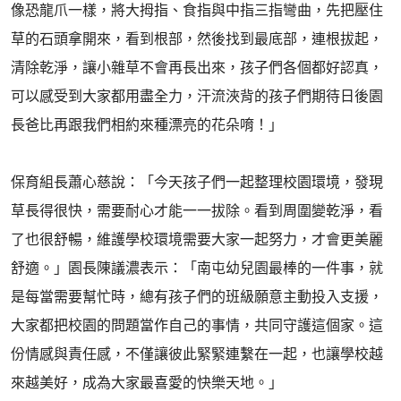
像恐龍爪一樣，將大拇指、食指與中指三指彎曲，先把壓住
草的石頭拿開來，看到根部，然後找到最底部，連根拔起，
清除乾淨，讓小雜草不會再長出來，孩子們各個都好認真，
可以感受到大家都用盡全力，汗流浹背的孩子們期待日後園
長爸比再跟我們相約來種漂亮的花朵唷！」
保育組長蕭心慈說：「今天孩子們一起整理校園環境，發現
草長得很快，需要耐心才能一一拔除。看到周圍變乾淨，看
了也很舒暢，維護學校環境需要大家一起努力，才會更美麗
舒適。」園長陳議濃表示：「南屯幼兒園最棒的一件事，就
是每當需要幫忙時，總有孩子們的班級願意主動投入支援，
大家都把校園的問題當作自己的事情，共同守護這個家。這
份情感與責任感，不僅讓彼此緊緊連繫在一起，也讓學校越
來越美好，成為大家最喜愛的快樂天地。」