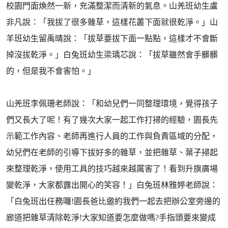
校園門面煥然一新，充滿整潔而清新的氣息。山羌班幼生盧
非凡說：「我拔了很多雜草，這樣花叢下面就很乾淨。」山
羊班幼生留禹晴說：「拔草要拔下面一點點，這樣才不會斷
掉沒拔乾淨。」白兔班幼生梁瑀芯說：「拔草雖然會手髒髒
的，但是我不會害怕。」
山羌班李佩珊老師說：「和幼兒們一同整理環境，覺得孩子
們又長大了呢！有了幾次大家一起工作打掃的經驗，園長先
示範工作內容、老師再進行人員的工作與負責區域的分配，
幼兒們在老師的引導下拔好多的雜草，並把雜草、葉子掃起
來整理乾淨，使用工具的技巧越來越厲害了！看到升旗廣場
變乾淨，大家都露出開心的笑容！」白兔班林雅婷老師說：
「白兔班出任務囉!園長爸比邀約我們一起去把辦公室旁邊的
廊道把雜草清除乾淨!大家知道要怎麼做嗎?手指頭要來變成