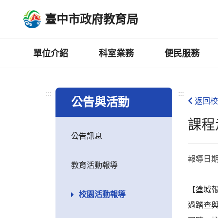
跳
臺中市政府教育局
到
主
要
內
單位介紹
科室業務
便民服務
容
區
:::
:::
公告與活動
返回校
課程
公告訊息
報導日
教育活動報導
【塗城
校園活動報導
過踏查