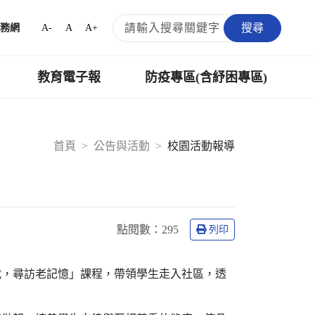
搜尋
A-
A
A+
務網
教育電子報
防疫專區(含紓困專區)
首頁
公告與活動
校園活動報導
點閱數：
295
列印
杙，尋訪老記憶」課程，帶領學生走入社區，透