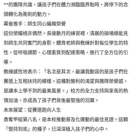
**的團隊共識，讓孩子們在體力瀕臨臨界點時，將停下的念
頭轉化為衝刺的動力。
幕後推手：師生同心編織榮譽
這份榮耀絕非偶然。長達數月的練習裡，清晨的操場總能見
到師生共同奮鬥的身影。體育老師與教練針對每位學生的特
性，從呼吸調節、心理素質到配速策略，進行了全方位的引
導。
教練感性地表示：「名次是其次，最讓我動容的是孩子們在
賽道上互相扶持的模樣。這種對勝利的渴望與團隊榮譽感，
是課本上學不到的最美風景。」校方的全力支持與家長的熱
情加油，亦成為了孩子們背後最堅強的羽翼。
未來展望：從賽道跑向人生
勇奪甲組第八名，是本校推動普及化運動的最佳見證。這顆
「堅持到底」的種子，已深深植入孩子們的心中。