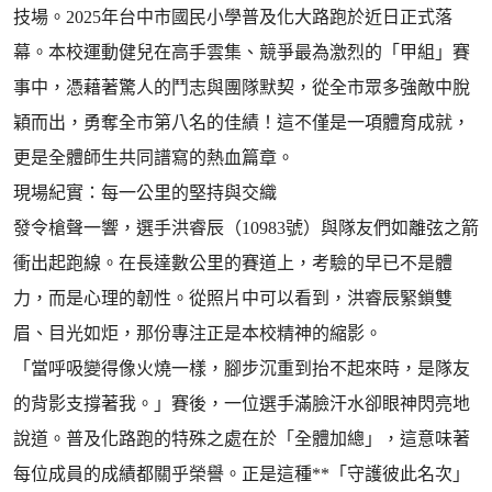
技場。2025年台中市國民小學普及化大路跑於近日正式落
幕。本校運動健兒在高手雲集、競爭最為激烈的「甲組」賽
事中，憑藉著驚人的鬥志與團隊默契，從全市眾多強敵中脫
穎而出，勇奪全市第八名的佳績！這不僅是一項體育成就，
更是全體師生共同譜寫的熱血篇章。
現場紀實：每一公里的堅持與交織
發令槍聲一響，選手洪睿辰（10983號）與隊友們如離弦之箭
衝出起跑線。在長達數公里的賽道上，考驗的早已不是體
力，而是心理的韌性。從照片中可以看到，洪睿辰緊鎖雙
眉、目光如炬，那份專注正是本校精神的縮影。
「當呼吸變得像火燒一樣，腳步沉重到抬不起來時，是隊友
的背影支撐著我。」賽後，一位選手滿臉汗水卻眼神閃亮地
說道。普及化路跑的特殊之處在於「全體加總」，這意味著
每位成員的成績都關乎榮譽。正是這種**「守護彼此名次」