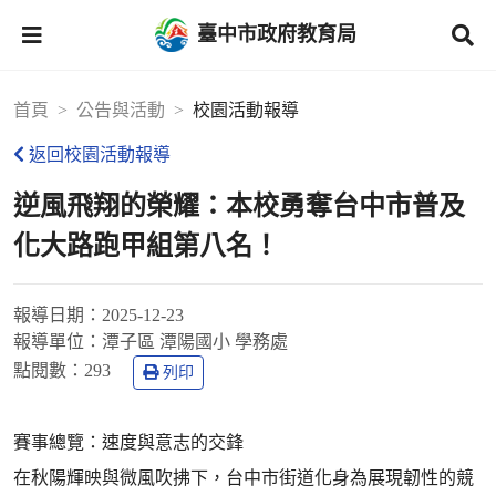
臺中市政府教育局
首頁
公告與活動
校園活動報導
返回校園活動報導
逆風飛翔的榮耀：本校勇奪台中市普及
化大路跑甲組第八名！
報導日期：
2025-12-23
報導單位：
潭子區 潭陽國小 學務處
點閱數：
293
列印
賽事總覽：速度與意志的交鋒
在秋陽輝映與微風吹拂下，台中市街道化身為展現韌性的競