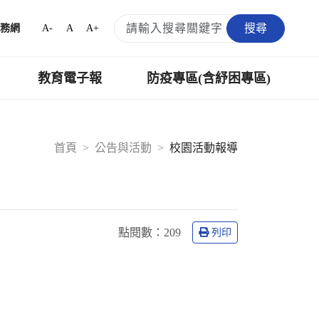
搜尋
A-
A
A+
務網
教育電子報
防疫專區(含紓困專區)
首頁
公告與活動
校園活動報導
點閱數：
209
列印