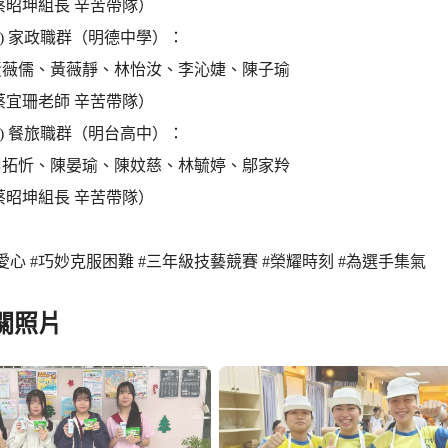
蔡昭坤組長 辛苦帶隊）
9(四) 家政職群（明德中學）：
黃薇儒、黃薇靜、林怡汝、李沁婕、陳子瑜
蔡宜珊老師 辛苦帶隊）
9(四) 餐旅職群（明台高中）：
周拓忻、陳晏瑜、陳妏慈、林毓婷、鄔家羚
蔡昭坤組長 辛苦帶隊）
愛心 #巧妙克服困難 #三年級技藝競賽 #榮耀時刻 #為選手集氣
關照片