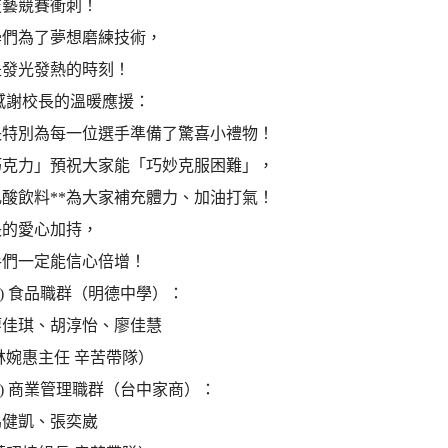
技藝競賽衝刺！
學們為了夢想磨練技術，
是發光發熱的時刻！
別感謝校長的溫暖應援：
長特別為每一位選手準備了驚喜小禮物！
巧克力」預祝大家能「巧妙克服困難」，
酸飲料**為大家補充體力、加油打氣！
長的愛心加持，
手們一定能信心倍增！
7(二) 食品職群（明德中學）：
廖佳琪、胡淳怡、廖佳慧
林婉惠主任 辛苦帶隊）
8(三) 商業管理職群（台中家商）：
馬健凱、張奕崴