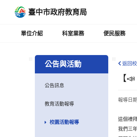
跳
臺中市政府教育局
到
主
要
內
單位介紹
科室業務
便民服務
容
區
:::
:::
公告與活動
返回校
【
公告訊息
報導日
教育活動報導
這個禮
校園活動報導
我們三