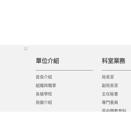
:::
單位介紹
科室業務
首長介紹
局長室
組織與職掌
副局長室
各級學校
主任秘書
局徽介紹
專門委員
高中職教育科
國中教育科
國小教育科