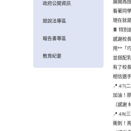
展開為
政府公開資訊
看著同
現在就
遊說法專區
🍫 特
報告書專區
感謝校
用**「
教育紀要
並搭配乳
有了校
相信選
📍 4/
加油！
（感謝 
📍 4/
衝刺！