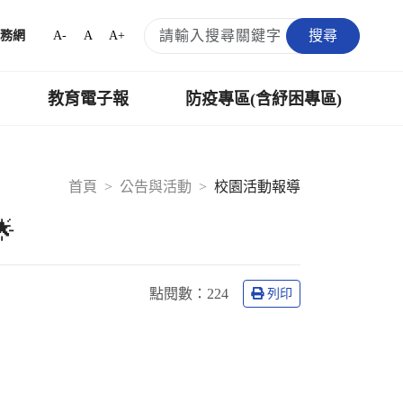
搜尋
A-
A
A+
務網
教育電子報
防疫專區(含紓困專區)
首頁
公告與活動
校園活動報導
🌟
點閱數：
224
列印