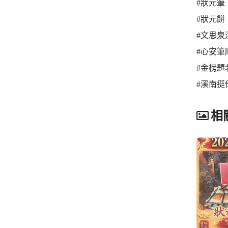
#狀元筆
#狀元餅
#文思泉
#心安筆
#金榜題
#溪南挺
相