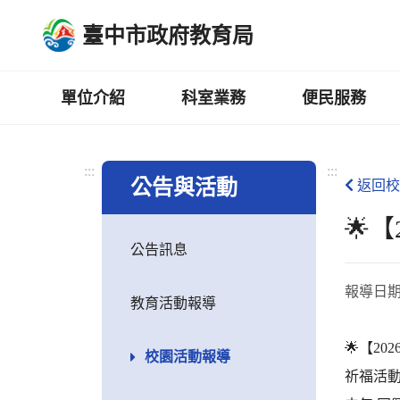
跳
臺中市政府教育局
到
主
要
內
單位介紹
科室業務
便民服務
容
區
:::
:::
公告與活動
返回校
🌟【
公告訊息
報導日
教育活動報導
🌟【202
校園活動報導
祈福活