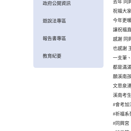
去年 同
政府公開資訊
祝福大家
今年更暖
遊說法專區
讓祝福直
報告書專區
感謝 同
也感謝 
教育紀要
一支筆
都是滿
願溪南
文思泉
溪南考生
#會考加
#祈福系列
#同興宮