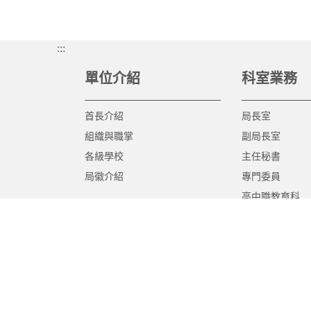
:::
單位介紹
科室業務
首長介紹
局長室
組織與職掌
副局長室
各級學校
主任秘書
局徽介紹
專門委員
高中職教育科
國中教育科
國小教育科
幼兒教育科
終身教育科
特殊教育科