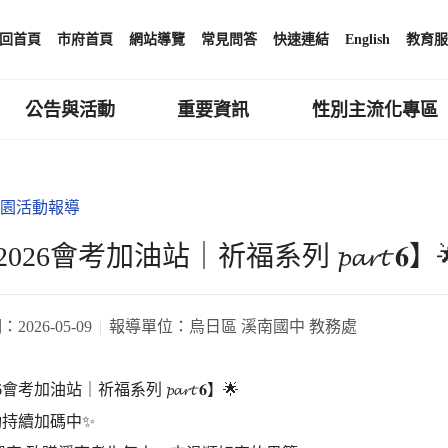
回首頁
市府首頁
網站導覽
常見問答
快速連結
English
教育服
公告與活動
重要資訊
性別主流化專區
園活動報導
2026會考加油站｜祈福系列 𝓹𝓪𝓻𝓽 𝟔】
期：
2026-05-09
報導單位：
烏日區 溪南國中 教務處
6會考加油站｜祈福系列 𝓹𝓪𝓻𝓽 𝟔】🌟
動持續加碼中✨