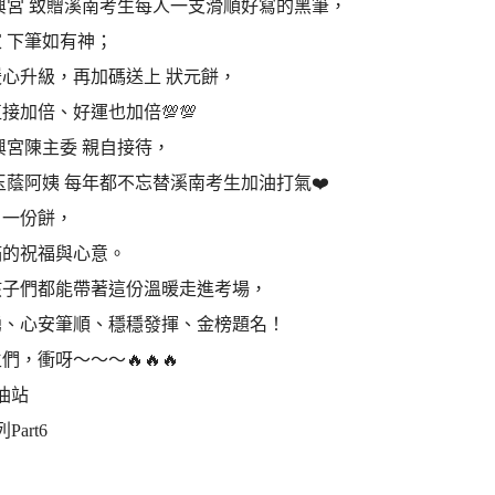
興宮 致贈溪南考生每人一支滑順好寫的黑筆，
 下筆如有神；
心升級，再加碼送上 狀元餅，
接加倍、好運也加倍💯💯
興宮陳主委 親自接待，
玉蔭阿姨 每年都不忘替溪南考生加油打氣❤️
、一份餅，
滿的祝福與心意。
孩子們都能帶著這份溫暖走進考場，
湧、心安筆順、穩穩發揮、金榜題名！
們，衝呀～～～🔥🔥🔥
油站
Part6