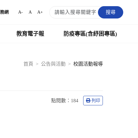
搜尋
A-
A
A+
務網
教育電子報
防疫專區(含紓困專區)
首頁
公告與活動
校園活動報導
點閱數：
184
列印