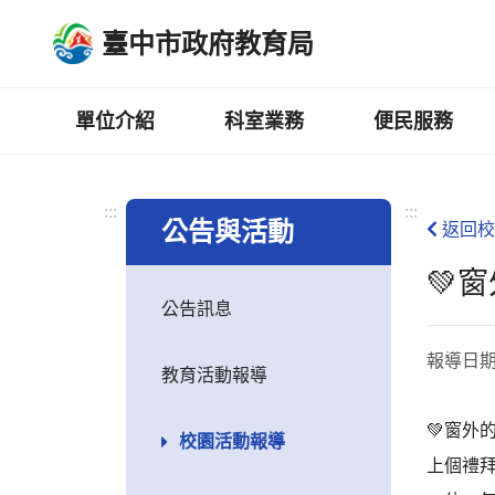
跳
臺中市政府教育局
到
主
要
內
單位介紹
科室業務
便民服務
容
區
:::
:::
公告與活動
返回校
💚
公告訊息
報導日
教育活動報導
💚窗外
校園活動報導
上個禮