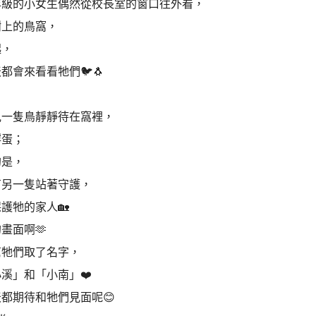
年級的小女生偶然從校長室的窗口往外看，
樹上的鳥窩，
起，
都會來看看牠們🐦🐧
，
見一隻鳥靜靜待在窩裡，
孵蛋；
的是，
有另一隻站著守護，
護牠的家人🏡
畫面啊🫶
幫牠們取了名字，
溪」和「小南」❤️
都期待和牠們見面呢😊