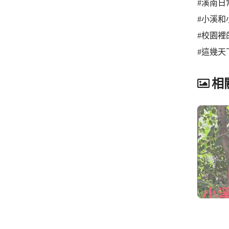
#溪南日
#小溪和
#校園裡
#這幾天
相