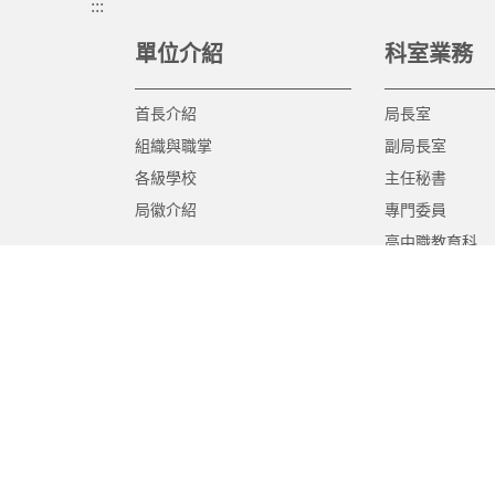
:::
單位介紹
科室業務
首長介紹
局長室
組織與職掌
副局長室
各級學校
主任秘書
局徽介紹
專門委員
高中職教育科
國中教育科
國小教育科
幼兒教育科
終身教育科
特殊教育科
課程教學科
體育保健科