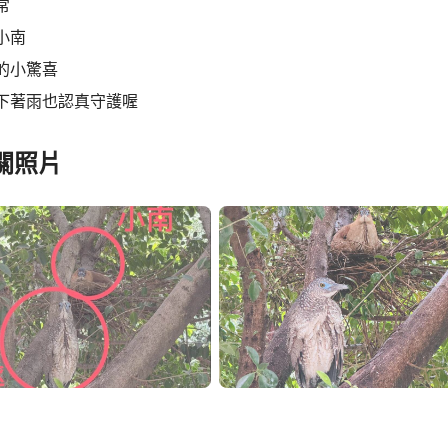
常
小南
的小驚喜
下著雨也認真守護喔
關照片