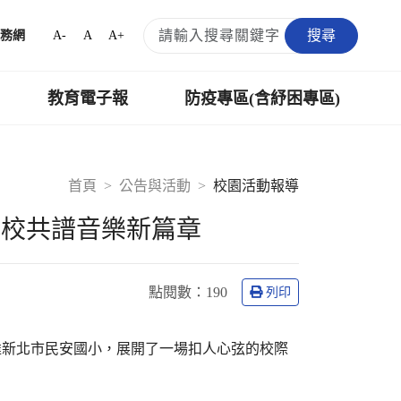
搜尋
A-
A
A+
務網
教育電子報
防疫專區(含紓困專區)
首頁
公告與活動
校園活動報導
兩校共譜音樂新篇章
點閱數：
190
列印
達新北市民安國小，展開了一場扣人心弦的校際
。