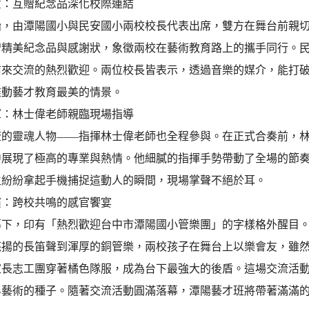
意：互贈紀念品深化校際連結
伊始，由潭陽國小與民安國小兩校校長代表出席，雙方在舞台前親
贈精美紀念品與感謝狀，象徵兩校在藝術教育路上的攜手同行。
前來交流的熱烈歡迎。兩位校長皆表示，透過音樂的媒介，能打
推動藝才教育最美的情景。
軍：林士偉老師親臨現場指導
交流的靈魂人物——指揮林士偉老師也全程參與。在正式合奏前，
中展現了極高的專業與熱情。他細膩的指揮手勢帶動了全場的節
生紛紛拿起手機捕捉這動人的瞬間，現場掌聲不絕於耳。
演：跨校共鳴的感官饗宴
影幕下，印有「熱烈歡迎台中市潭陽國小管樂團」的字樣格外醒目
悠揚的長笛聲到渾厚的銅管樂，兩校孩子在舞台上以樂會友，雖
的家長志工團穿著橘色隊服，成為台下最強大的後盾。這場交流活
界藝術的種子。隨著交流活動圓滿落幕，潭陽藝才班將帶著滿滿