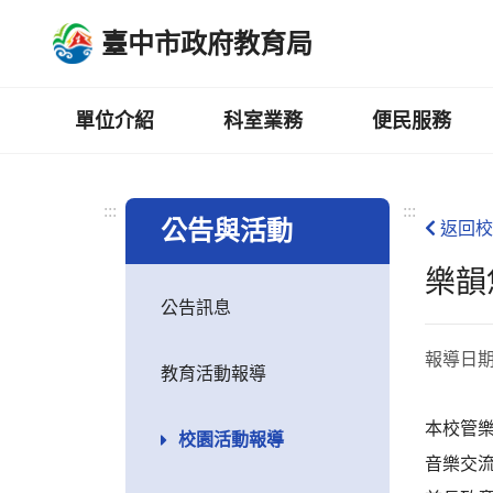
跳
臺中市政府教育局
到
主
要
內
單位介紹
科室業務
便民服務
容
區
:::
:::
公告與活動
返回校
​樂
公告訊息
報導日
教育活動報導
本校管
校園活動報導
音樂交