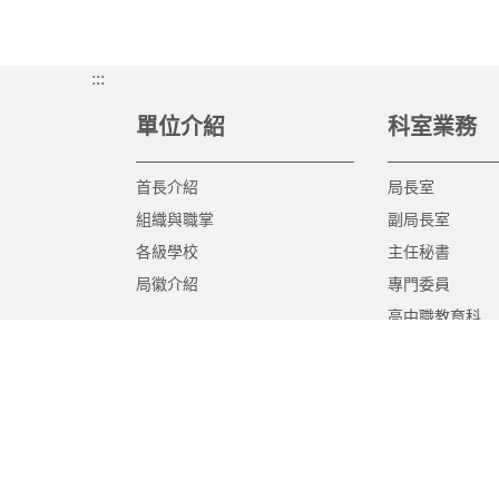
:::
單位介紹
科室業務
首長介紹
局長室
組織與職掌
副局長室
各級學校
主任秘書
局徽介紹
專門委員
高中職教育科
國中教育科
國小教育科
幼兒教育科
終身教育科
特殊教育科