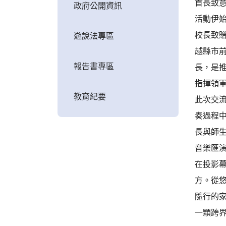
​首長致
政府公開資訊
​活動
校長致
遊說法專區
越縣市
報告書專區
長，是
​指揮領
教育紀要
​此次
奏過程
長與師
​音樂匯
​在投
方。從
​隨行
一顆跨