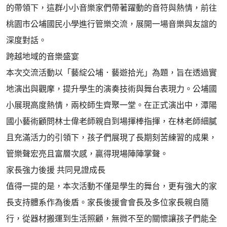
的帶領下，這群小小音樂家們帶著躍動的音符與熱情，前往
桃園市公埔國民小學進行管樂交流，展開一場音樂與友誼的
深度對話。
​跨越地域的音樂盛宴
​本次交流活動以「藝綻公埔．藝遊拾光」為題，旨在透過實
地演出與觀摩，提升學生的演奏技術與舞台表現力。公埔國
小展現高度熱情，兩校師生齊聚一堂。在正式演出中，潭陽
國小藝術顧問林士偉老師親自到場揮棒指揮，在林老師細膩
且充滿活力的引領下，孩子們展現了長期刻苦練習的成果，
管樂聲宏亮且富層次感，贏得現場陣陣掌聲。
​家長強力後援 共同見證成長
​值得一提的是，本次活動不僅是學生的舞台，更有強大的家
長支持體系作為後盾。家長後援會會長及多位家長親自隨
行，從器材搬運到生活照顧，無微不至的關懷讓孩子們能全