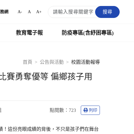
搜尋
A-
A
A+
務網
教育電子報
防疫專區(含紓困專區)
首頁
公告與活動
校園活動報導
比賽勇奪優等 偏鄉孩子用
組
點閱數：
723
列印
佳績！這份亮眼成績的背後，不只是孩子們在舞台