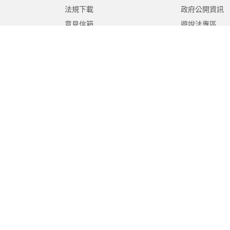
法規下載
政府公開資訊
意見信箱
遊說法專區
報告書專區
教育紀要