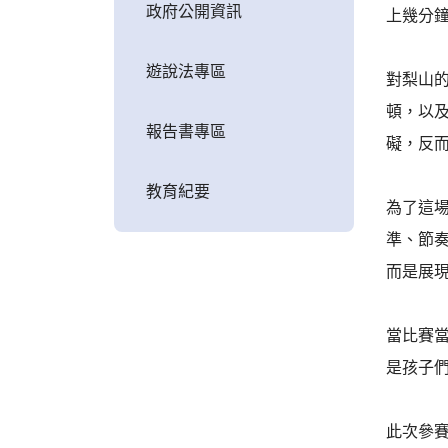
政府公開資訊
上幾分
遊說法專區
對梨山
頓，以
報告書專區
礙，反
教育紀要
為了這
準、節
而是展
當比賽
是孩子
此次參