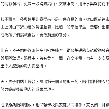
鐘的精彩演出，更是一段跨越高山、突破限制、用汗水與堅持寫
的孩子而言，參與這場比賽從來不是一件容易的事。從山區前往市
及山上與山下近10度的氣溫差異，比起一般學校學生，需要付出
而成為孩子們挑戰自我、勇敢前進的養分。
場比賽，孩子們歷經兩個多月密集練習，從最基礎的英語歌詞發
奏與團隊默契。過程中，曾有發音卡關、音高不穩，也有一次次
現出令人感動的毅力與堅持。
當天，孩子們站上舞台、唱出第一個音的那一刻，陪伴訓練許久
們努力蛻變後最動人的成果展現。
賽成果能夠順利綻放，也仰賴學校與家庭共同攜手。家長們一路