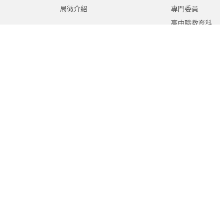
局徽介紹
專門委員
高中職教育科
國中教育科
國小教育科
幼兒教育科
終身教育科
特殊教育科
課程教學科
體育保健科
工程營繕科
秘書室
學生事務室
人事室
會計室
政風室