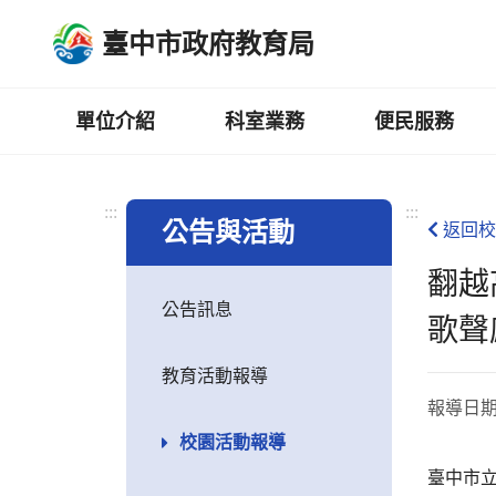
跳
臺中市政府教育局
到
主
要
內
單位介紹
科室業務
便民服務
容
區
:::
:::
公告與活動
返回校
翻越
公告訊息
歌聲
教育活動報導
報導日
校園活動報導
臺中市