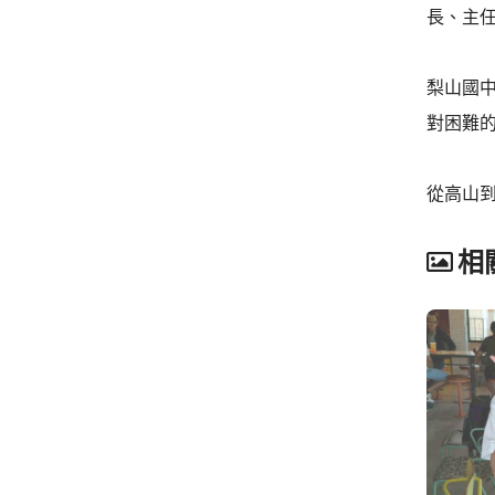
長、主
梨山國
對困難
從高山
相