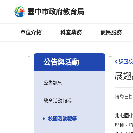
跳
臺中市政府教育局
到
主
要
內
單位介紹
科室業務
便民服務
容
區
:::
:::
公告與活動
返回校
展翅
公告訊息
報導日
教育活動報導
北屯國
校園活動報導
理師、