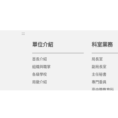
:::
單位介紹
科室業務
首長介紹
局長室
組織與職掌
副局長室
各級學校
主任秘書
局徽介紹
專門委員
高中職教育科
國中教育科
國小教育科
幼兒教育科