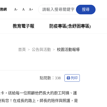
搜尋
A-
A
A+
務網
教育電子報
防疫專區(含紓困專區)
首頁
公告與活動
校園活動報導
點閱數：
338
列印
恩卡，送給每一位照顧他們長大的廚工阿姨、護
謝有您！在成長的路上，師長的陪伴與照護，是