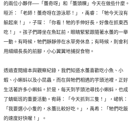
的兩位小夥伴──「蠆奇呀」和「蠆頭粿」今天在做些什麼。
晅沂：「老師！蠆奇呀在游泳耶！」，禹睿：「牠今天沒有
躲起來！」，子琛：「你看！牠的手伸好長，好像在抓東西
吃！」。孩子們蹲坐在魚缸前，眼睛緊緊跟隨著水蠆的一舉
一動。有時候，牠們靜靜停在水草旁休息；有時候，則會利
用細細長長的前腳，小心翼翼地捕捉食物。
透過查閱繪本與觀察紀錄，我們知道水蠆喜歡吃小魚、小
蝦、小蝌蚪以及小昆蟲，而在與牠們相遇的芋頭池裡，正好
生活著許多小蝌蚪。於是，每天到芋頭池尋找小蝌蚪，也成
了蜻蜓班的重要活動。宥蒔：「今天抓到三隻！」，峮帆：
「我要選小小隻的，水蠆比較好吃。」，禹希：「牠們吃飯
的速度好快喔！」。