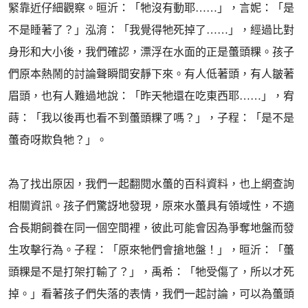
緊靠近仔細觀察。晅沂：「牠沒有動耶……」，言妮：「是
不是睡著了？」泓淯：「我覺得牠死掉了……」，經過比對
身形和大小後，我們確認，漂浮在水面的正是蠆頭粿。孩子
們原本熱鬧的討論聲瞬間安靜下來。有人低著頭，有人皺著
眉頭，也有人難過地說：「昨天牠還在吃東西耶……」，宥
蒔：「我以後再也看不到蠆頭粿了嗎？」，子程：「是不是
蠆奇呀欺負牠？」。
為了找出原因，我們一起翻閱水蠆的百科資料，也上網查詢
相關資訊。孩子們驚訝地發現，原來水蠆具有領域性，不適
合長期飼養在同一個空間裡，彼此可能會因為爭奪地盤而發
生攻擊行為。子程：「原來牠們會搶地盤！」，晅沂：「蠆
頭粿是不是打架打輸了？」，禹希：「牠受傷了，所以才死
掉。」看著孩子們失落的表情，我們一起討論，可以為蠆頭