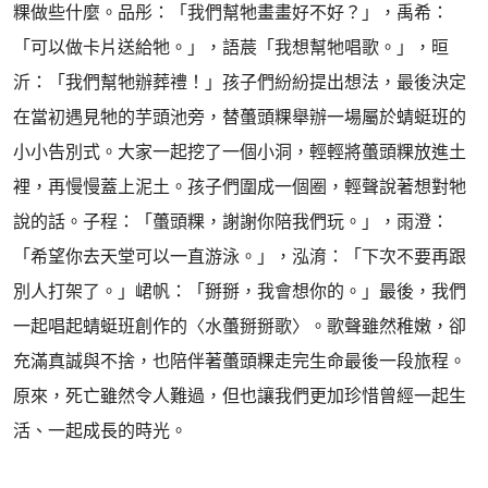
粿做些什麼。品彤：「我們幫牠畫畫好不好？」，禹希：
「可以做卡片送給牠。」，語莀「我想幫牠唱歌。」，晅
沂：「我們幫牠辦葬禮！」孩子們紛紛提出想法，最後決定
在當初遇見牠的芋頭池旁，替蠆頭粿舉辦一場屬於蜻蜓班的
小小告別式。大家一起挖了一個小洞，輕輕將蠆頭粿放進土
裡，再慢慢蓋上泥土。孩子們圍成一個圈，輕聲說著想對牠
說的話。子程：「蠆頭粿，謝謝你陪我們玩。」，雨澄：
「希望你去天堂可以一直游泳。」，泓淯：「下次不要再跟
別人打架了。」峮帆：「掰掰，我會想你的。」最後，我們
一起唱起蜻蜓班創作的〈水蠆掰掰歌〉。歌聲雖然稚嫩，卻
充滿真誠與不捨，也陪伴著蠆頭粿走完生命最後一段旅程。
原來，死亡雖然令人難過，但也讓我們更加珍惜曾經一起生
活、一起成長的時光。