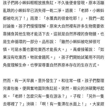
孩子們將小蝌蚪輕輕放進魚缸，不久後便會發現，原本活蹦
亂跳的小蝌蚪早已消失得一乾二淨。語莀：「老師，小蝌蚪
都被吃光了！」雨澄：「水蠆真的很會吃耶！」，我們一起
討論後，孩子們慢慢理解，原來大自然裡有許多生物需要依
靠捕食其他生物才能活下去，這就是自然界裡的食物鏈，也
是生命循環的一部分。品彤說：「雖然小蝌蚪被吃掉很可
憐，可是水蠆也要吃東西才能長大。」，禹睿接著說：「如
果沒有吃東西，牠就會餓死。」，孩子們開始試著用不同的
角度理解生命，也學習尊重自然界原本存在的生存方式。
然而，有一天早晨，意外發生了。和往常一樣，孩子們整理
完書包後，便興奮地圍到魚缸前。突然，眼尖的泱碩驚呼起
來。「老師！怎麼只有一隻在游泳？」，子程：「另外一隻
去哪裡了？」泱碩：「啊！有一隻漂在水面上！」，大家趕