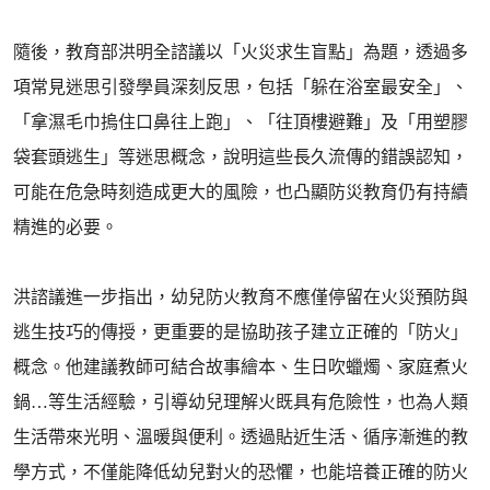
隨後，教育部洪明全諮議以「火災求生盲點」為題，透過多
項常見迷思引發學員深刻反思，包括「躲在浴室最安全」、
「拿濕毛巾摀住口鼻往上跑」、「往頂樓避難」及「用塑膠
袋套頭逃生」等迷思概念，說明這些長久流傳的錯誤認知，
可能在危急時刻造成更大的風險，也凸顯防災教育仍有持續
精進的必要。
洪諮議進一步指出，幼兒防火教育不應僅停留在火災預防與
逃生技巧的傳授，更重要的是協助孩子建立正確的「防火」
概念。他建議教師可結合故事繪本、生日吹蠟燭、家庭煮火
鍋…等生活經驗，引導幼兒理解火既具有危險性，也為人類
生活帶來光明、溫暖與便利。透過貼近生活、循序漸進的教
學方式，不僅能降低幼兒對火的恐懼，也能培養正確的防火