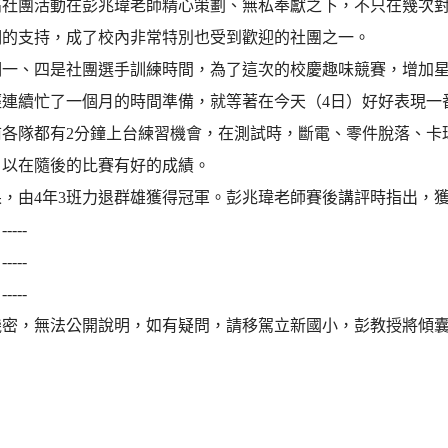
高社團活動在彭兆瑋老師精心策劃、無私奉獻之下，不只在幾次
們的支持，成了校內非常特別也受到歡迎的社團之一。
一、四是社團選手訓練時間，為了這次的校慶趣味競賽，增加星期
經連續忙了一個月的時間準備，就等著在今天（4日）好好表現一
前各隊都有2分鐘上台練習機會，在測試時，斷電、零件脫落、卡
，以在隨後的比賽有好的成績。
果，由4年3班力退群雄獲得冠軍。彭兆瑋老師賽後講評時指出，
---
---
---
機密，無法公開說明，如有疑問，請移駕立新國小，彭教授將傾