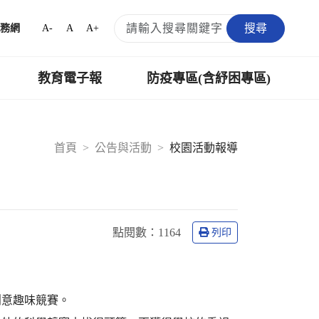
搜尋
A-
A
A+
務網
教育電子報
防疫專區(含紓困專區)
首頁
公告與活動
校園活動報導
點閱數：
1164
列印
創意趣味競賽。