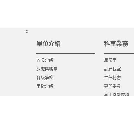
:::
單位介紹
科室業務
首長介紹
局長室
組織與職掌
副局長室
各級學校
主任秘書
局徽介紹
專門委員
高中職教育科
國中教育科
國小教育科
幼兒教育科
終身教育科