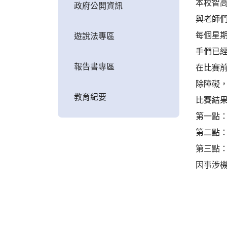
本校智
政府公開資訊
與老師
每個星期
遊說法專區
手們已
報告書專區
在比賽
除障礙
教育紀要
比賽結
第一點：--
第二點：--
第三點：--
因事涉