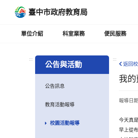
跳
臺中市政府教育局
到
主
要
內
單位介紹
科室業務
便民服務
容
區
:::
:::
公告與活動
返回校
我的
公告訊息
報導日
教育活動報導
今天真
校園活動報導
早上從