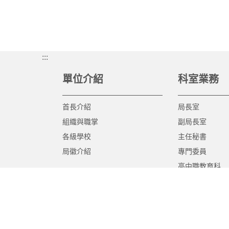
:::
單位介紹
科室業務
首長介紹
局長室
組織與職掌
副局長室
各級學校
主任秘書
局徽介紹
專門委員
高中職教育科
國中教育科
國小教育科
幼兒教育科
終身教育科