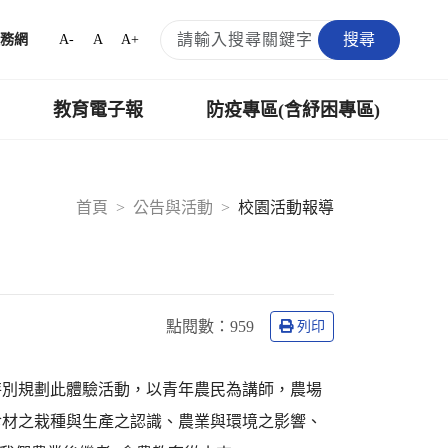
搜尋
A-
A
A+
務網
教育電子報
防疫專區(含紓困專區)
首頁
公告與活動
校園活動報導
點閱數：
959
列印
特別規劃此體驗活動，以青年農民為講師，農場
食材之栽種與生產之認識、農業與環境之影響、