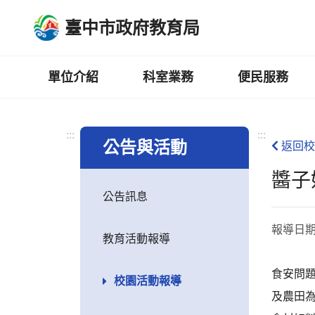
跳
臺中市政府教育局
到
主
要
內
單位介紹
科室業務
便民服務
容
區
:::
:::
公告與活動
返回校
醬子
公告訊息
報導日
教育活動報導
食安問
校園活動報導
及農田