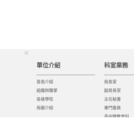
:::
單位介紹
科室業務
首長介紹
局長室
組織與職掌
副局長室
各級學校
主任秘書
局徽介紹
專門委員
高中職教育科
國中教育科
國小教育科