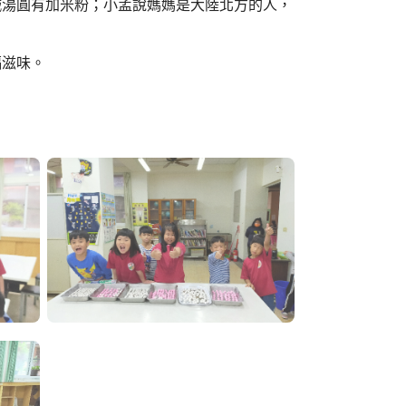
鹹湯圓有加米粉；小孟說媽媽是大陸北方的人，
福滋味。