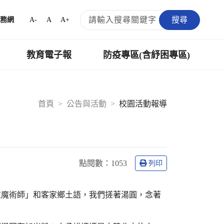
搜尋
A-
A
A+
務網
教育電子報
防疫專區(含紓困專區)
首頁
公告與活動
校園活動報導
點閱數：
1053
列印
粒魔術師」和客家鄉土語，我們搓著湯圓，念著