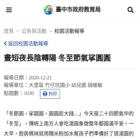
臺中市政府教育局
首頁
公告與活動
校園活動報導
返回校園活動報導
晝短夜長陰轉陽 冬至節氣挲圓圓
報導日期：
2020-12-21
報導單位：
大里區 竹仔坑國小 幼兒園 胡維敏
點閱數：
1030
列印
「冬節圓，挲圓圓，圓圓趁大錢…」今天是二十四節氣中的
「冬至」，傳統上南方人會吃湯圓象徵整年都圓滿平安。一
大早，廚房媽咪就用糯米粉加水幫孩子們準備好了搓湯圓的