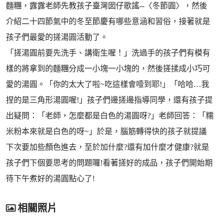
麵糰，露露老師先教孩子臺灣囡仔歌謠--〈冬節圓〉，然後
介紹二十四節氣中的冬至節慶有哪些意涵和習俗，接著就是
孩子們最愛的搓湯圓活動了。
「搓湯圓前要先洗手、講衛生喔！」洗過手的孩子們有模有
樣的將拿到的麵糰分成一小塊一小塊的，然後搓揉成小巧可
愛的湯圓。「你的太大了啦~吃這樣會噎到耶!」「哈哈…我
捏的是三角形湯圓喔!」孩子們邊搓邊指導同學，還有孩子提
出疑問：「老師，怎麼都是白色的湯圓呀?」老師回答：「糯
米粉本來就是白色的呀~」於是，腦筋轉得快的孩子就提議
下次要加些顏色進去，至於加什麼?還有加什麼才健康?就是
孩子們下個要思考的問題囉!看著搓好的成品，孩子們開始期
待下午煮好的湯圓點心了!
相關照片