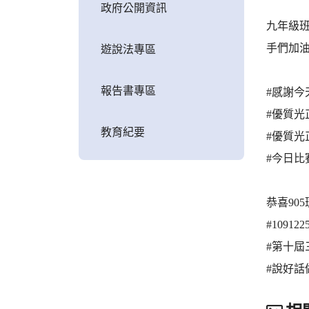
政府公開資訊
九年級班
手們加
遊說法專區
報告書專區
#感謝今
#優質光
教育紀要
#優質光
#今日比賽
恭喜90
#1091
#第十屆
#說好話