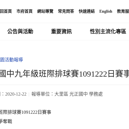
回首頁
市府首頁
網站導覽
常見問答
快速連結
English
教育服
公告與活動
重要資訊
性別主流化專區
園活動報導
國中九年級班際排球賽1091222日賽
期：
2020-12-22
報導單位：
大里區 光正國中 學務處
班際排球賽1091222日賽事
爭奪戰