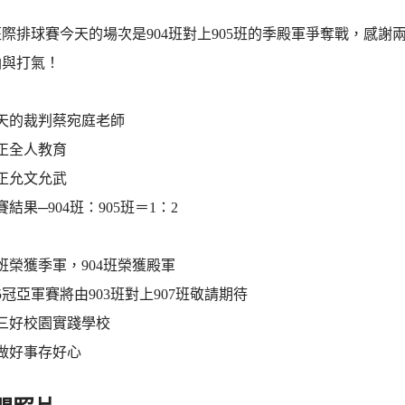
際排球賽今天的場次是904班對上905班的季殿軍爭奪戰，感
油與打氣！
天的裁判蔡宛庭老師
正全人教育
正允文允武
結果─904班：905班＝1：2
5班榮獲季軍，904班榮獲殿軍
225冠亞軍賽將由903班對上907班敬請期待
三好校園實踐學校
做好事存好心