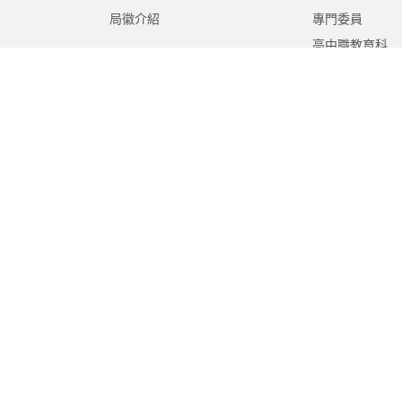
局徽介紹
專門委員
高中職教育科
國中教育科
國小教育科
幼兒教育科
終身教育科
特殊教育科
課程教學科
體育保健科
工程營繕科
秘書室
學生事務室
人事室
會計室
政風室