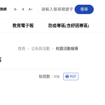
搜尋
A-
A
A+
務網
教育電子報
防疫專區(含紓困專區)
首頁
公告與活動
校園活動報導
事
點閱數：
936
列印