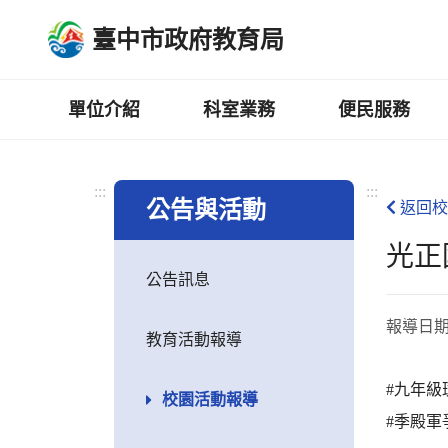
跳
臺中市政府教育局
到
主
要
內
單位介紹
科室業務
便民服務
容
區
:::
:::
公告與活動
返回校
光正
公告訊息
報導日
教育活動報導
#九年級
校園活動報導
#季殿軍