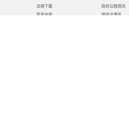
法規下載
政府公開資訊
意見信箱
遊說法專區
報告書專區
教育紀要