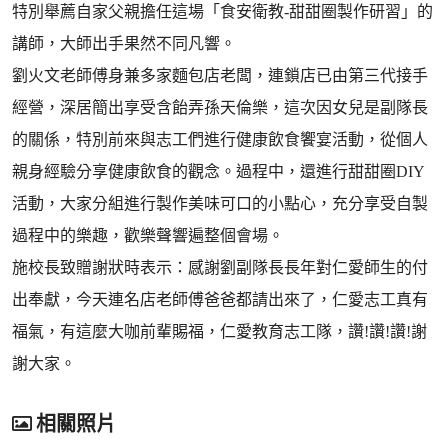
特別舉薦自家父親擔任這場「食安衛教-甜甜圈製作研習」的
講師，大師出手果然不同凡響。
劉火文老師傅身兼多家麵包店老闆，連鎖店已由第三代接手
經營，深居簡出享受含飴弄孫天倫樂，這次因女兒是副隊長
的關係，特別前來與志工們進行健康飲食饗宴活動，從個人
親身經驗分享健康飲食的觀念。過程中，還進行甜甜圈DIY
活動，大家分組進行製作美味可口的小點心，充分享受自製
過程中的樂趣，歡樂聲響遍整個會場。
施校長致贈謝狀時表示：感謝劉副隊長長年對仁愛師生的付
出奉獻，今天連名店老師傅爸爸都請出來了，仁愛志工真有
福氣，有這麼大咖前輩賜福，仁愛教育志工隊，讚!讚!讚!謝
謝大家。
相關照片