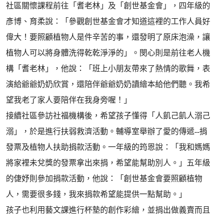
社區關懷課程前往「耆老林」及「創世基金會」，四年級的
彥博、育柔說：「參觀創世基金會才知道這裡的工作人員好
偉大！要照顧植物人是件辛苦的事，還發明了原床泡澡，讓
植物人可以將身體洗得乾乾淨淨的」。閔心則是前往老人機
構「耆老林」，他說：「班上小朋友帶來了熱情的歌舞，表
演給爺爺奶奶欣賞，還陪伴爺爺奶奶讀繪本給他們聽。我希
望我老了家人要陪伴在我身旁喔！」
接續社區參訪社福機構後，希望孩子懂得「人飢己飢人溺己
溺」，於是進行扶弱救濟活動。輔導室舉辦了愛的傳遞--捐
發票及植物人扶助捐款活動。一年級的筠恩說：「我和媽媽
將家裡未兌獎的發票拿出來捐，希望能幫助別人。」五年級
的倢妤則參加捐款活動，他說：「創世基金會要照顧植物
人，需要很多錢，我來捐款希望能提供一點幫助。」
孩子也利用藝文課進行杯墊的創作彩繪，並捐出做義賣而且