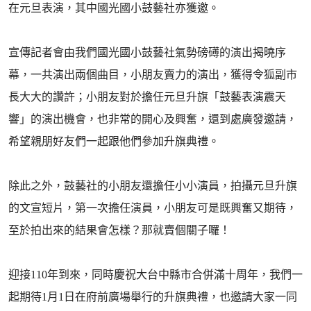
在元旦表演，其中國光國小鼓藝社亦獲邀。
宣傳記者會由我們國光國小鼓藝社氣勢磅礡的演出揭曉序
幕，一共演出兩個曲目，小朋友賣力的演出，獲得令狐副市
長大大的讚許；小朋友對於擔任元旦升旗「鼓藝表演震天
響」的演出機會，也非常的開心及興奮，還到處廣發邀請，
希望親朋好友們一起跟他們參加升旗典禮。
除此之外，鼓藝社的小朋友還擔任小小演員，拍攝元旦升旗
的文宣短片，第一次擔任演員，小朋友可是既興奮又期待，
至於拍出來的結果會怎樣？那就賣個關子囉！
迎接110年到來，同時慶祝大台中縣市合併滿十周年，我們一
起期待1月1日在府前廣場舉行的升旗典禮，也邀請大家一同