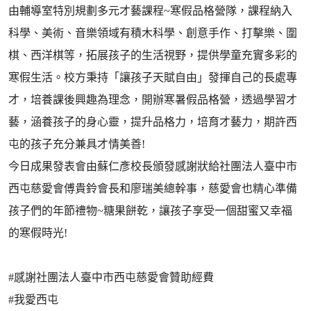
由輔導室特別規劃多元才藝課程~寒假品格營隊，課程納入
科學、美術、音樂領域有積木科學、創意手作、打擊樂、圍
棋、西洋棋等，拓展孩子的生活視野，提供學童充實多彩的
寒假生活。校方秉持「讓孩子天賦自由」發揮自己的長處專
才，培養課後興趣為理念，開辦寒暑假品格營，透過學習才
藝，涵養孩子的身心靈，提升品格力，培育才藝力，期許西
屯的孩子充分兼具才情美善!
今日成果發表會由蘇仁彥校長頒發感謝狀給社團法人臺中市
西屯慈愛會傅貴鈴會長和廖瑞美總幹事，慈愛會也精心準備
孩子們的年節禮物~糖果餅乾，讓孩子享受一個甜蜜又幸福
的寒假時光!
#感謝社團法人臺中市西屯慈愛會贊助經費
#我愛西屯