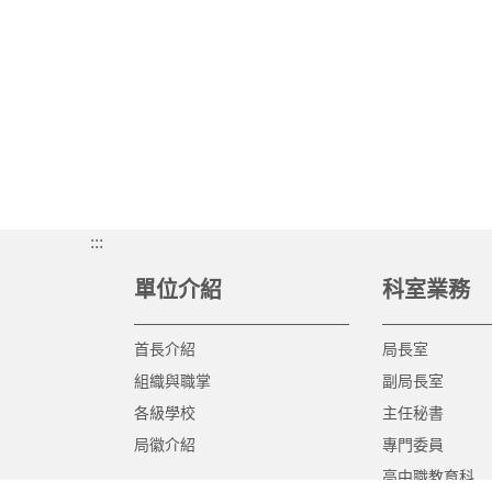
:::
單位介紹
科室業務
首長介紹
局長室
組織與職掌
副局長室
各級學校
主任秘書
局徽介紹
專門委員
高中職教育科