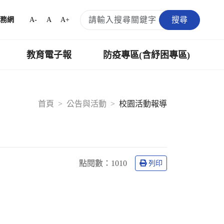
搜尋
A-
A
A+
務網
教育電子報
防疫專區(含紓困專區)
首頁
公告與活動
校園活動報導
點閱數：
1010
列印