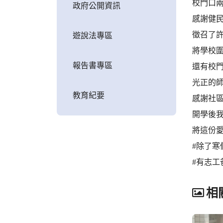
校門口
政府公開資訊
感謝健
徵召了
遊說法專區
將學校
報告書專區
還有校
光正的
教育紀要
感謝社
開學後
將這份
#除了
#有志
相