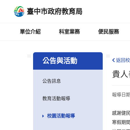
跳
臺中市政府教育局
到
主
要
內
單位介紹
科室業務
便民服務
容
區
:::
:::
公告與活動
返回校
貴人
公告訊息
報導日
教育活動報導
感謝健
校園活動報導
寒假期