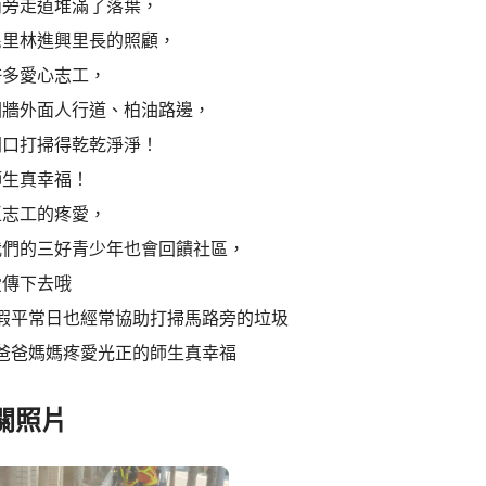
兩旁走道堆滿了落葉，
民里林進興里長的照顧，
許多愛心志工，
圍牆外面人行道、柏油路邊，
門口打掃得乾乾淨淨！
師生真幸福！
區志工的疼愛，
我們的三好青少年也會回饋社區，
愛傳下去哦
寒假平常日也經常協助打掃馬路旁的垃圾
工爸爸媽媽疼愛光正的師生真幸福
關照片