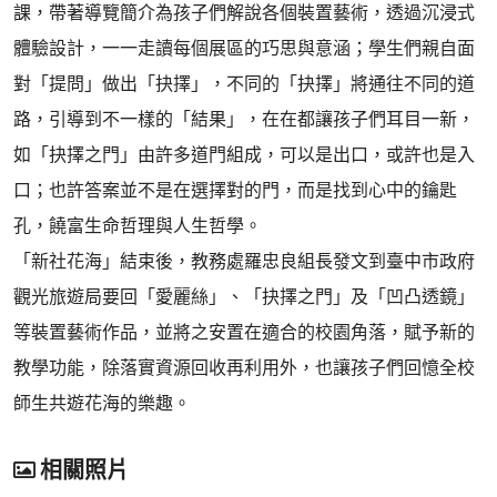
課，帶著導覽簡介為孩子們解說各個裝置藝術，透過沉浸式
體驗設計，一一走讀每個展區的巧思與意涵；學生們親自面
對「提問」做出「抉擇」，不同的「抉擇」將通往不同的道
路，引導到不一樣的「結果」，在在都讓孩子們耳目一新，
如「抉擇之門」由許多道門組成，可以是出口，或許也是入
口；也許答案並不是在選擇對的門，而是找到心中的鑰匙
孔，饒富生命哲理與人生哲學。
「新社花海」結束後，教務處羅忠良組長發文到臺中市政府
觀光旅遊局要回「愛麗絲」、「抉擇之門」及「凹凸透鏡」
等裝置藝術作品，並將之安置在適合的校園角落，賦予新的
教學功能，除落實資源回收再利用外，也讓孩子們回憶全校
師生共遊花海的樂趣。
相關照片