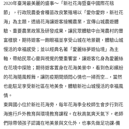
2020年臺灣最美麗的盛事～「新社花海暨臺中國際花毯
節」，行政院農委會種苗改良繁殖場以「愛你愛妳，新社花
海」為主題，透過花海讓遊客接觸農業，宣傳山城農遊體
驗、重要農業政策及研發成果，讓民眾體驗中台灣農村的豐
富樣貌，期待遊客一飽眼福並享受山城在地景觀，體驗山城
慢活的幸福感受；並以經典名著「愛麗絲夢遊仙境」為主
軸，帶給民眾心靈與視覺的雙重饗宴，讓遊客化身為愛麗絲
在花境中探險；期待遊客置身在花海美景中，看到色彩繽紛
的花海隨風輕舞，讓防疫期間煩悶心情也一掃而空...，當然
也能駐足享受新社區在地美食，體驗新社山城慢活的幸福風
情。
東興國小位於新社花海旁，每年花海季全校師生會步行到花
海進行戶外教育與環境教育課程。在秋高氣爽天氣下，老師
們除帶領孩子認識在地美景與文化外，也事先做足功課-備