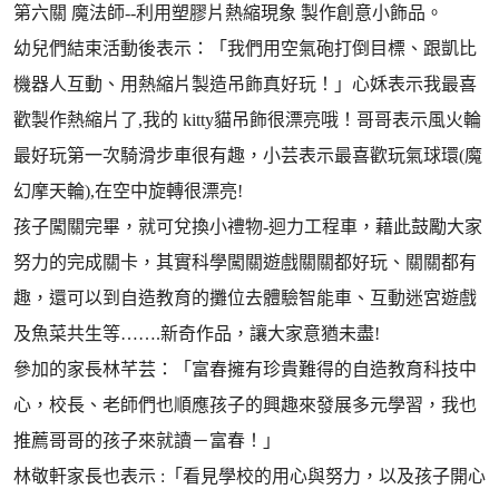
第六關 魔法師--利用塑膠片熱縮現象 製作創意小飾品。
幼兒們結束活動後表示：「我們用空氣砲打倒目標、跟凱比
機器人互動、用熱縮片製造吊飾真好玩！」心姀表示我最喜
歡製作熱縮片了,我的 kitty貓吊飾很漂亮哦！哥哥表示風火輪
最好玩第一次騎滑步車很有趣，小芸表示最喜歡玩氣球環(魔
幻摩天輪),在空中旋轉很漂亮!
孩子闖關完畢，就可兌換小禮物-迴力工程車，藉此鼓勵大家
努力的完成關卡，其實科學闖關遊戲關關都好玩、關關都有
趣，還可以到自造教育的攤位去體驗智能車、互動迷宮遊戲
及魚菜共生等…….新奇作品，讓大家意猶未盡!
參加的家長林芊芸：「富春擁有珍貴難得的自造教育科技中
心，校長、老師們也順應孩子的興趣來發展多元學習，我也
推薦哥哥的孩子來就讀－富春！」
林敬軒家長也表示 :「看見學校的用心與努力，以及孩子開心