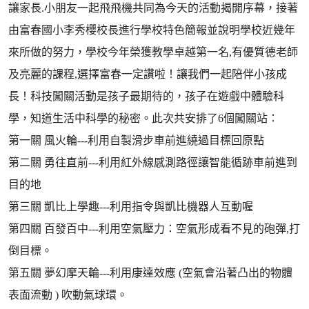
讓家長.小朋友一起飛飛機共同為今天的活動揭開序幕，接著
由富春國小李秀櫻校長進行學校特色簡報並說明學校近幾年
來所做的努力，學校今年榮獲教學卓越第一名,有優質德老師
及亮麗的課程,選擇富春一定讚啦！讓我們一起陪伴小孩成
長！科技闖關活動是孩子最期待的，孩子在遊戲中體驗科
學，知道生活中科學的秘密。此次共安排了6個闖關站：
第一關 風火輪---利用自製滑步車前進繞過目標回原點
第二關 勇往直前---利用紅外線感測路徑讓智能循跡車前進到
目的地
第三關 凱比上學趣---利用指令與凱比機器人互動喔
第四關 百發百中---利用空氣壓力：空氣形成看不見的砲彈,打
倒目標。
第五關 夢幻摩天輪---利用康達效應 (空氣會沿著凸出的物體
表面流動 ) 吹動氣球環。