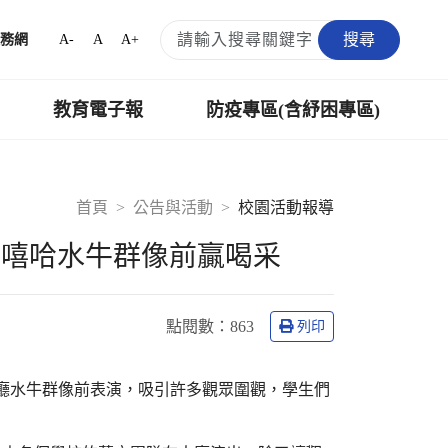
搜尋
A-
A
A+
務網
教育電子報
防疫專區(含紓困專區)
首頁
公告與活動
校園活動報導
啦嘻哈水牛群像前贏喝采
點閱數：
863
列印
大廳水牛群像前表演，吸引許多觀眾圍觀，學生們