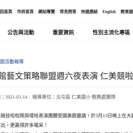
回首頁
市府首頁
網站導覽
常見問答
快速連結
English
教育服
公告與活動
重要資訊
性別主流化專區
園活動報導
館藝文策略聯盟週六夜表演 仁美競
期：
2021-03-14
報導單位：
北屯區 仁美國小 教務處團隊
小競技啦啦隊與嘻哈表演團體受國美館邀請，於3月13日晚上在
演出，更贏得許多喝采！