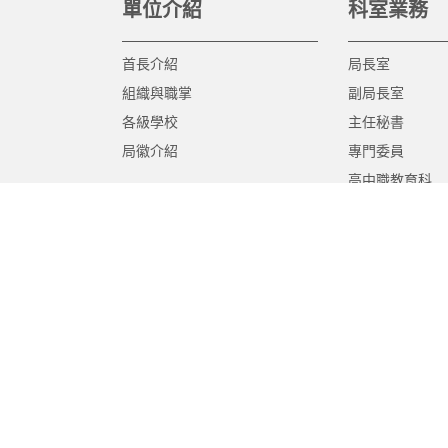
單位介紹
科室業務
首長介紹
局長室
組織與職掌
副局長室
各級學校
主任秘書
局徽介紹
專門委員
高中職教育科
國中教育科
國小教育科
幼兒教育科
終身教育科
特殊教育科
課程教學科
體育保健科
工程營繕科
秘書室