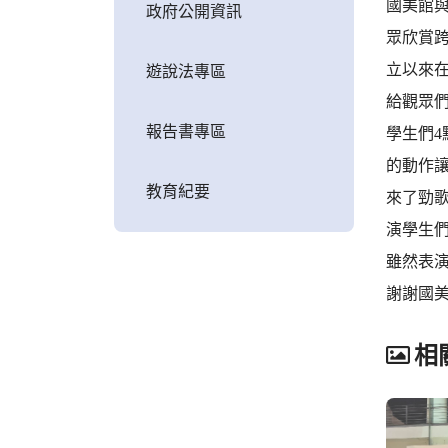
國美館
政府公開資訊
眾欣賞
立以來
遊說法專區
給觀眾
報告書專區
學生們
的動作
教育紀要
來了勁
演學生
雖然表
謝謝國
相