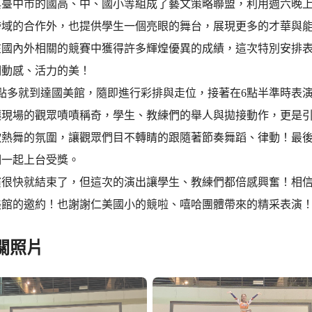
與臺中市的國高、中、國小等組成了藝文策略聯盟，利用週六晚
跨域的合作外，也提供學生一個亮眼的舞台，展現更多的才華與
在國內外相關的競賽中獲得許多輝煌優異的成績，這次特別安排
們動感、活力的美！
4點多就到達國美館，隨即進行彩排與走位，接著在6點半準時表
讓現場的觀眾嘖嘖稱奇，學生、教練們的舉人與拋接動作，更是
歌熱舞的氛圍，讓觀眾們目不轉睛的跟隨著節奏舞蹈、律動！最
們一起上台受獎。
演很快就結束了，但這次的演出讓學生、教練們都倍感興奮！相
美館的邀約！也謝謝仁美國小的競啦、嘻哈團體帶來的精采表演
關照片