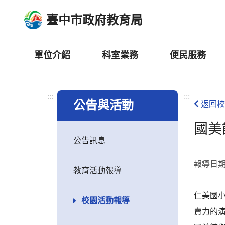
跳
臺中市政府教育局
到
主
要
內
單位介紹
科室業務
便民服務
容
區
:::
:::
公告與活動
返回校
國美
公告訊息
報導日
教育活動報導
仁美國
校園活動報導
賣力的