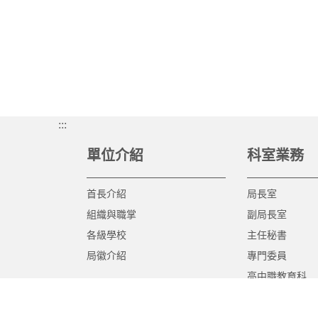
:::
單位介紹
科室業務
首長介紹
局長室
組織與職掌
副局長室
各級學校
主任秘書
局徽介紹
專門委員
高中職教育科
國中教育科
國小教育科