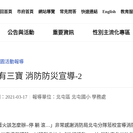
回首頁
市府首頁
網站導覽
常見問答
快速連結
English
教育服
公告與活動
重要資訊
性別主流化專區
園活動報導
有三寶 消防防災宣導-2
期：
2021-03-17
報導單位：
北屯區 北屯國小 學務處
著火該怎麼辦--停 躺 滾…」非常感謝消防局北屯分隊蒞校宣導