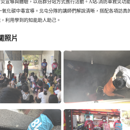
災宣導與體驗，以班群分站方式進行活動。A站-消防車救災功能
制一氧化碳中毒宣導。北屯分隊的講師們解說清晰，搭配各項訪真
識，利用學到的知能助人助己。
關照片