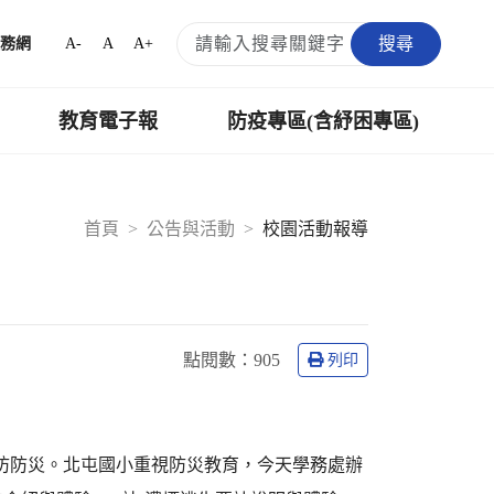
搜尋
A-
A
A+
務網
教育電子報
防疫專區(含紓困專區)
首頁
公告與活動
校園活動報導
點閱數：
905
列印
消防防災。北屯國小重視防災教育，今天學務處辦