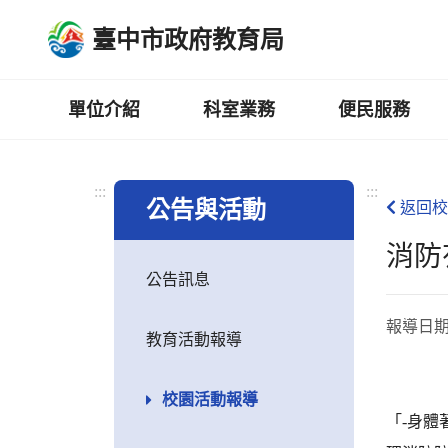
跳
臺中市政府教育局
到
主
要
內
單位介紹
科室業務
便民服務
容
區
:::
:::
公告與活動
返回校
消防
公告訊息
報導日
教育活動報導
校園活動報導
「-身體